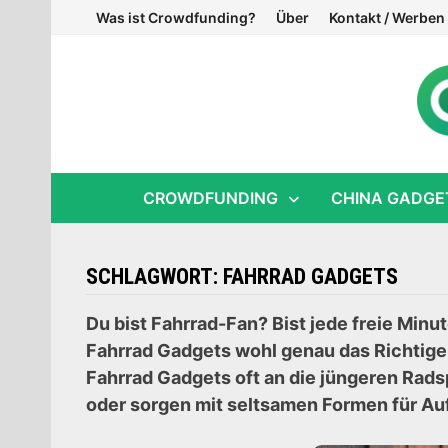
Zum
Was ist Crowdfunding?
Über
Kontakt / Werben
Inhalt
springen
CROWDFUNDING
CHINA GADGE
SCHLAGWORT:
FAHRRAD GADGETS
Du bist Fahrrad-Fan? Bist jede freie Min
Fahrrad Gadgets wohl genau das Richtige f
Fahrrad Gadgets oft an die jüngeren Rads
oder sorgen mit seltsamen Formen für A