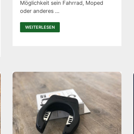
Möglichkeit sein Fahrrad, Moped
oder anderes …
AIRBELL
WEITERLESEN
TEST:
CLEVERE
FAHRRAD-
KLINGEL
MIT
APPLE
AIRTAG-
FACH
(INKL.
BLACK
FRIDAY
DEAL
2023)