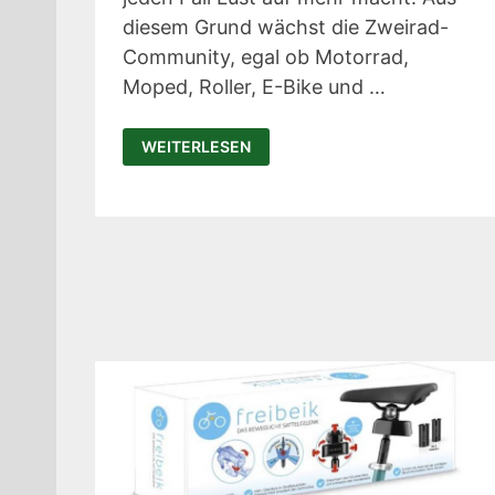
diesem Grund wächst die Zweirad-
Community, egal ob Motorrad,
Moped, Roller, E-Bike und …
BEELINE
WEITERLESEN
MOTO
2:
DIE
SMARTE
UND
ELEGANTE
ZWEIRAD
NAVIGATION