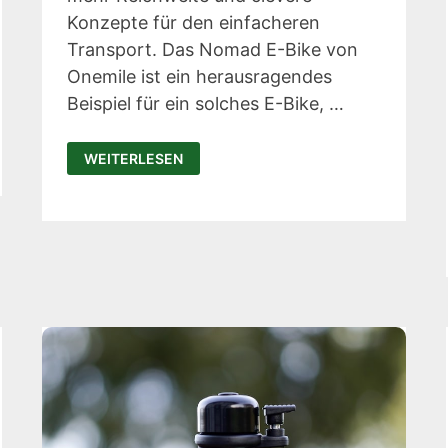
Konzepte für den einfacheren
Transport. Das Nomad E-Bike von
Onemile ist ein herausragendes
Beispiel für ein solches E-Bike, …
ONEMILE
WEITERLESEN
NOMAD
E-
BIKE:
FALTBARES
FAHRRAD
FÜR
ABENTEUER