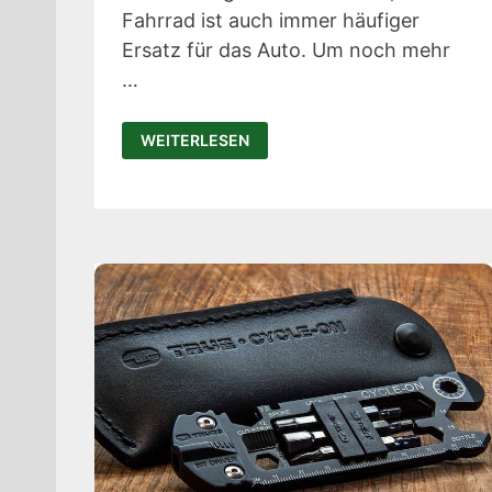
Fahrrad ist auch immer häufiger
Ersatz für das Auto. Um noch mehr
…
FREIBEIK:
WEITERLESEN
BEWEGLICHES
SATTELGEKENK
FÜR
MEHR
KOMFORT
AUF
DEM
FAHRRAD