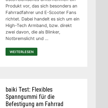
Produkt vor, das sich besonders an
Fahrradfahrer und E-Scooter Fans
richtet. Dabei handelt es sich um ein
High-Tech Armband, bzw. direkt
zwei davon, die als Blinker,
Notbremslicht und …
FLASHER:
WEITERLESEN
HIGHTECH-
ARMBÄNDER
FÜR
SICHERHEIT
IM
STRASSENVERKEHR
baiki Test: Flexibles
Spanngummi für die
Befestigung am Fahrrad