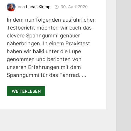
von
Lucas Klemp
30. April 2020
In dem nun folgenden ausführlichen
Testbericht möchten wir euch das
clevere Spanngummi genauer
näherbringen. In einem Praxistest
haben wir baiki unter die Lupe
genommen und berichten von
unseren Erfahrungen mit dem
Spanngummi für das Fahrrad. …
BAIKI
WEITERLESEN
TEST:
FLEXIBLES
SPANNGUMMI
FÜR
DIE
BEFESTIGUNG
AM
FAHRRAD