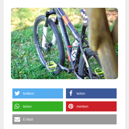
twittern
teilen
teilen
merken
E-Mail