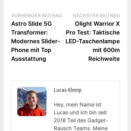
Beitrags-
Vorheriger
Näc
VORHERIGER BEITRAG
NÄCHSTER BEITRAG
Beitrag:
Beit
Astro Slide 5G
Olight Warrior X
Navigation
Transformer:
Pro Test: Taktische
Modernes Slider-
LED-Taschenlampe
Phone mit Top
mit 600m
Ausstattung
Reichweite
Lucas Klemp
Hey, mein Name ist
Lucas und ich bin seit
2018 Teil des Gadget-
Rausch Teams. Meine