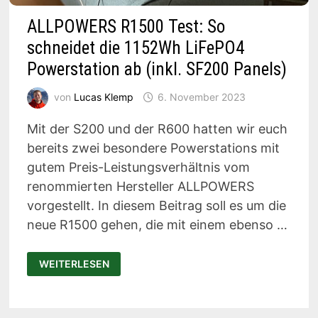
ALLPOWERS R1500 Test: So
schneidet die 1152Wh LiFePO4
Powerstation ab (inkl. SF200 Panels)
von
Lucas Klemp
6. November 2023
Mit der S200 und der R600 hatten wir euch
bereits zwei besondere Powerstations mit
gutem Preis-Leistungsverhältnis vom
renommierten Hersteller ALLPOWERS
vorgestellt. In diesem Beitrag soll es um die
neue R1500 gehen, die mit einem ebenso …
ALLPOWERS
WEITERLESEN
R1500
TEST:
SO
SCHNEIDET
DIE
1152WH