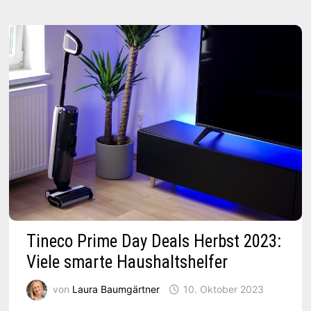
LIFEPO4
POWERSTATION
AB
(INKL.
SF200
PANELS)
Tineco Prime Day Deals Herbst 2023:
Viele smarte Haushaltshelfer
von
Laura Baumgärtner
10. Oktober 2023