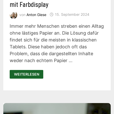
mit Farbdisplay
von
Anton Giese
15. September 2024
Immer mehr Menschen streben einen Alltag
ohne lästiges Papier an. Die Lösung dafür
findet sich für die meisten in klassischen
Tablets. Diese haben jedoch oft das
Problem, dass die dargestellten Inhalte
weder nach echtem Papier …
BOOX
WEITERLESEN
NOTE
AIR3
C
TEST:
E-
INK
TABLET
MIT
FARBDISPLAY