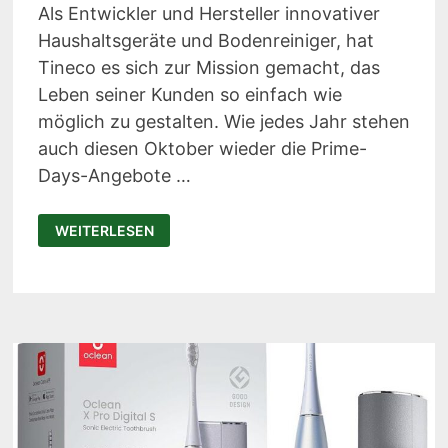
Als Entwickler und Hersteller innovativer
Haushaltsgeräte und Bodenreiniger, hat
Tineco es sich zur Mission gemacht, das
Leben seiner Kunden so einfach wie
möglich zu gestalten. Wie jedes Jahr stehen
auch diesen Oktober wieder die Prime-
Days-Angebote …
TINECO
WEITERLESEN
PRIME
DAY
DEALS
HERBST
2023:
VIELE
SMARTE
HAUSHALTSHELFER