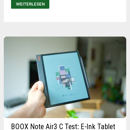
LOFREE
WEITERLESEN
TASTATUREN
TEST:
FLOW
LITE,
FLOW
2
UND
FLOW
100
IM
VERGLEICH
BOOX Note Air3 C Test: E-Ink Tablet