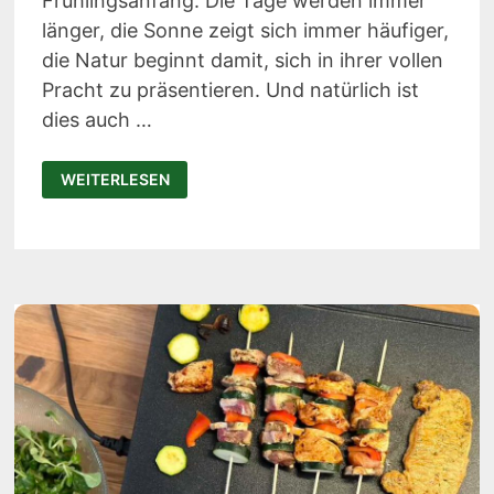
Frühlingsanfang. Die Tage werden immer
länger, die Sonne zeigt sich immer häufiger,
die Natur beginnt damit, sich in ihrer vollen
Pracht zu präsentieren. Und natürlich ist
dies auch …
FRÜHJAHRSPUTZ
WEITERLESEN
NEU
GEDACHT:
MIT
TINECO
WIRD
DIE
HAUSARBEIT
ZUR
MENTALEN
WELLNESS-
ROUTINE