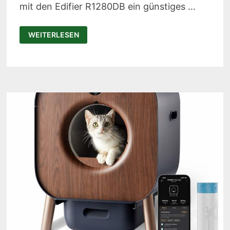
mit den Edifier R1280DB ein günstiges …
EDIFIER
WEITERLESEN
R1280DB
TEST:
GÜNSTIGE
STUDIO
LAUTSPRECHER
MIT
BLUETOOTH