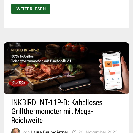
ANZEIGE:
WEITERLESEN
READLY
ALS
DIGITALER
ZEITUNGSKIOSK
|
FÜR
0,99€
IM
MONAT
TESTEN
INKBIRD INT-11P-B: Kabelloses
Grillthermometer mit Mega-
Reichweite
von
Laura Baumgärtner
20. November 2023