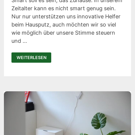
Smart soll es sein, das Zuhause. In unserem
Zeitalter kann es nicht smart genug sein.
Nur nur unterstützen uns innovative Helfer
beim Hausputz, auch möchten wir so viel
wie möglich über unsere Stimme steuern
und …
WELOCK
WEITERLESEN
TOUCH41
TEST:
SMARTES
TÜRSCHLOSS
MIT
FINGERABDRUCK
&
RFID-
KARTEN