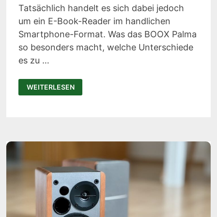
Tatsächlich handelt es sich dabei jedoch
um ein E-Book-Reader im handlichen
Smartphone-Format. Was das BOOX Palma
so besonders macht, welche Unterschiede
es zu …
BOOX
WEITERLESEN
PALMA
EPAPER
READER
TEST:
DER
E-
BOOK-
READER
IM
SMARTPHONE-
FORMAT