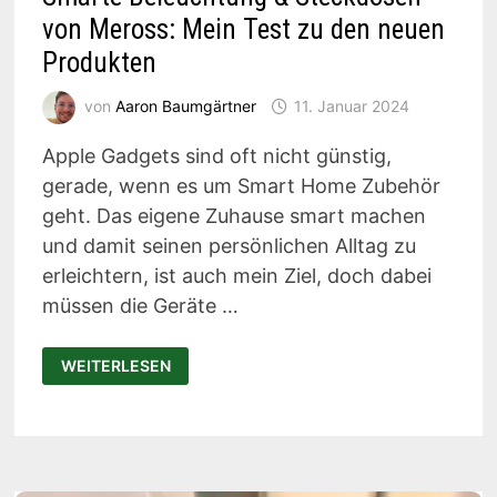
von Meross: Mein Test zu den neuen
Produkten
von
Aaron Baumgärtner
11. Januar 2024
Apple Gadgets sind oft nicht günstig,
gerade, wenn es um Smart Home Zubehör
geht. Das eigene Zuhause smart machen
und damit seinen persönlichen Alltag zu
erleichtern, ist auch mein Ziel, doch dabei
müssen die Geräte …
SMARTE
WEITERLESEN
BELEUCHTUNG
&
STECKDOSEN
VON
MEROSS:
MEIN
TEST
ZU
DEN