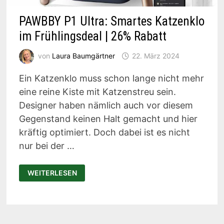
PAWBBY P1 Ultra: Smartes Katzenklo
im Frühlingsdeal | 26% Rabatt
von
Laura Baumgärtner
22. März 2024
Ein Katzenklo muss schon lange nicht mehr
eine reine Kiste mit Katzenstreu sein.
Designer haben nämlich auch vor diesem
Gegenstand keinen Halt gemacht und hier
kräftig optimiert. Doch dabei ist es nicht
nur bei der …
PAWBBY
WEITERLESEN
P1
ULTRA:
SMARTES
KATZENKLO
IM
FRÜHLINGSDEAL
|