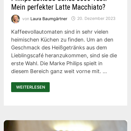
Mein perfekter Latte Macchiato?
von
Laura Baumgärtner
20. Dezember 2023
Kaffeevollautomaten sind in sehr vielen
heimischen Küchen zu finden. Um an den
Geschmack des Heißgetränks aus dem
Lieblingscafé heranzukommen, sind sie die
erste Wahl. Die Marke Philips spielt in
diesem Bereich ganz weit vorne mit. …
PHILIPS
WEITERLESEN
LATTEGO
SERIES
3300
TEST:
MEIN
PERFEKTER
LATTE
MACCHIATO?