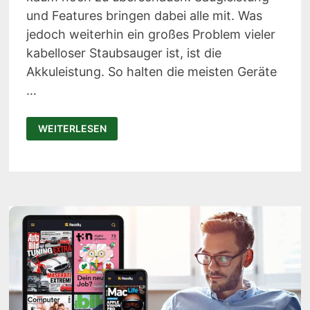
und Features bringen dabei alle mit. Was
jedoch weiterhin ein großes Problem vieler
kabelloser Staubsauger ist, ist die
Akkuleistung. So halten die meisten Geräte
…
PHILIPS
WEITERLESEN
SERIES
8000
AQUA
PLUS
TEST:
AUSDAUERNDER
AKKUSAUGER
MIT
WISCHFUNKTION