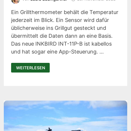
Ein Grillthermometer behält die Temperatur
jederzeit im Blick. Ein Sensor wird dafür
üblicherweise ins Grillgut gesteckt und
übermittelt die Daten dann an eine Basis.
Das neue INKBIRD INT-11P-B ist kabellos
und hat sogar eine App-Steuerung. …
INKBIRD
WEITERLESEN
INT-
11P-
B:
KABELLOSES
GRILLTHERMOMETER
MIT
MEGA-
REICHWEITE