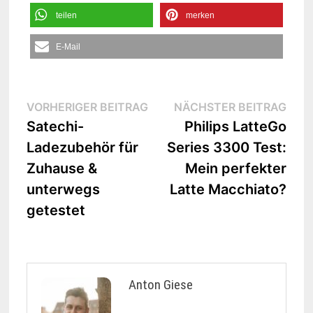
teilen
merken
E-Mail
Beitrags-
Vorheriger
Näc
VORHERIGER BEITRAG
NÄCHSTER BEITRAG
Beitrag:
Beit
Satechi-
Philips LatteGo
Navigation
Ladezubehör für
Series 3300 Test:
Zuhause &
Mein perfekter
unterwegs
Latte Macchiato?
getestet
Anton Giese