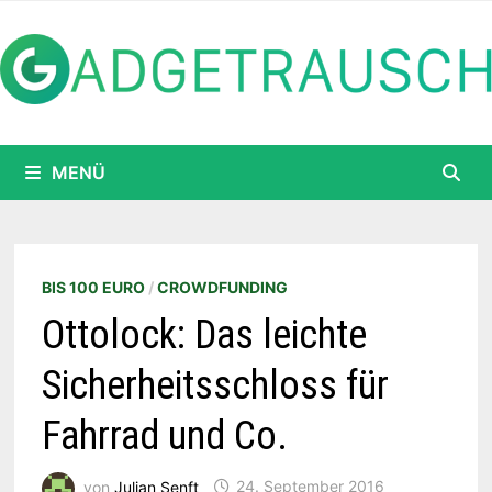
Zum
Inhalt
springen
MENÜ
BIS 100 EURO
/
CROWDFUNDING
Ottolock: Das leichte
Sicherheitsschloss für
Fahrrad und Co.
von
Julian Senft
24. September 2016