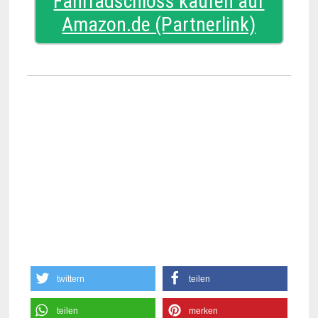
Fahrradschloss kaufen
twittern
teilen
teilen
merken