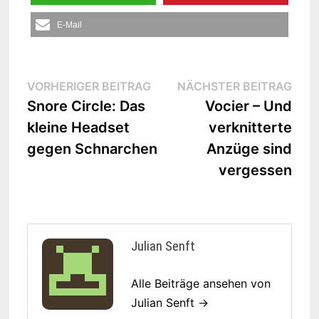
E-Mail
Beitrags-
Vorheriger
Näc
VORHERIGER BEITRAG
NÄCHSTER BEITRAG
Beitrag:
Beit
Snore Circle: Das
Vocier – Und
Navigation
kleine Headset
verknitterte
gegen Schnarchen
Anzüge sind
vergessen
Julian Senft
Alle Beiträge ansehen von
Julian Senft →