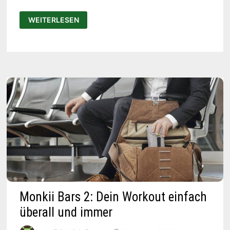
WILSON
WEITERLESEN
X:
AMERICAN
FOOTBALL,
DER
DEIN
SPIEL
NOCH
BESSER
MACHT
Monkii Bars 2: Dein Workout einfach
überall und immer