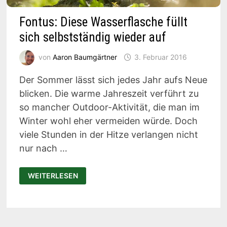
Fontus: Diese Wasserflasche füllt
sich selbstständig wieder auf
von
Aaron Baumgärtner
3. Februar 2016
Der Sommer lässt sich jedes Jahr aufs Neue
blicken. Die warme Jahreszeit verführt zu
so mancher Outdoor-Aktivität, die man im
Winter wohl eher vermeiden würde. Doch
viele Stunden in der Hitze verlangen nicht
nur nach …
FONTUS:
WEITERLESEN
DIESE
WASSERFLASCHE
FÜLLT
SICH
SELBSTSTÄNDIG
WIEDER
AUF