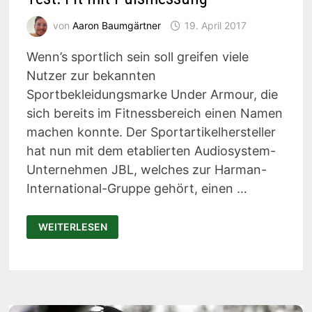
von
Aaron Baumgärtner
19. April 2017
Wenn’s sportlich sein soll greifen viele
Nutzer zur bekannten
Sportbekleidungsmarke Under Armour, die
sich bereits im Fitnessbereich einen Namen
machen konnte. Der Sportartikelhersteller
hat nun mit dem etablierten Audiosystem-
Unternehmen JBL, welches zur Harman-
International-Gruppe gehört, einen …
UNDER
WEITERLESEN
ARMOUR
SPORTKOPFHÖRER
IM
TEST:
FIT
MIT
PULSMESSUNG