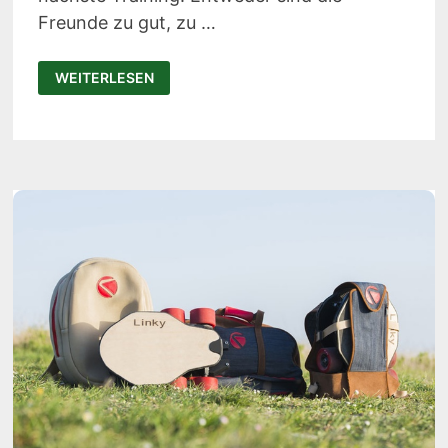
Freunde zu gut, zu …
TRAINERBOT:
WEITERLESEN
TISCHTENNIS-
ROBOTER
FÜR
ANFÄNGER
UND
PROFIS