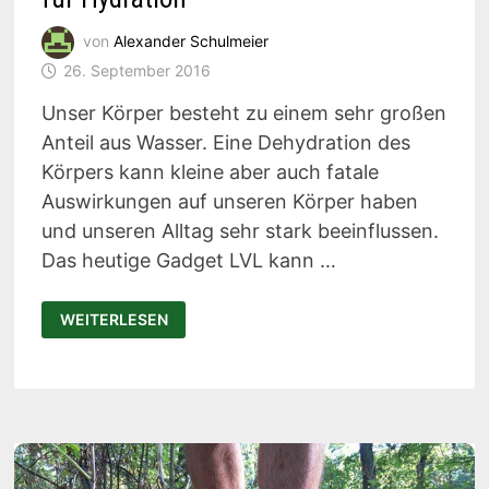
von
Alexander Schulmeier
26. September 2016
Unser Körper besteht zu einem sehr großen
Anteil aus Wasser. Eine Dehydration des
Körpers kann kleine aber auch fatale
Auswirkungen auf unseren Körper haben
und unseren Alltag sehr stark beeinflussen.
Das heutige Gadget LVL kann …
LVL
WEITERLESEN
IST
DER
WELTERSTE
FITNESSTRACKER
FÜR
HYDRATION