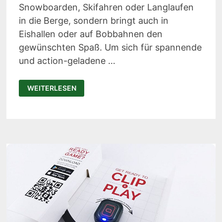
Snowboarden, Skifahren oder Langlaufen
in die Berge, sondern bringt auch in
Eishallen oder auf Bobbahnen den
gewünschten Spaß. Um sich für spannende
und action-geladene …
SPONSORED
WEITERLESEN
POST:
MIT
BLUE
TOMATO
DURCH
DEN
WINTER-
SPORT