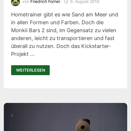
von
Friedrich Forner
6. August 2016
Hometrainer gibt es wie Sand am Meer und
in allen Formen und Farben. Doch die
Monkii Bars 2 sind, im Gegensatz zu vielen
anderen, leicht zu transportieren und fast
überall zu nutzen. Doch das Kickstarter-
Projekt …
MONKII
WEITERLESEN
BARS
2:
DEIN
WORKOUT
EINFACH
ÜBERALL
UND
IMMER