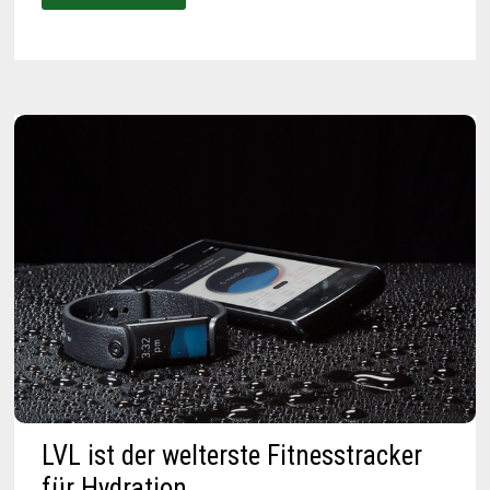
TRAINING
MIT
DIESEM
TENNIS-
ZUBEHÖR
LVL ist der welterste Fitnesstracker
für Hydration