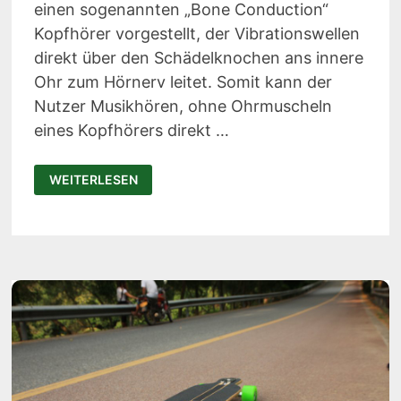
einen sogenannten „Bone Conduction“
Kopfhörer vorgestellt, der Vibrationswellen
direkt über den Schädelknochen ans innere
Ohr zum Hörnerv leitet. Somit kann der
Nutzer Musikhören, ohne Ohrmuscheln
eines Kopfhörers direkt …
BEKER
WEITERLESEN
–
UNTERWASSER
MUSIK
HÖREN
ÜBER
KNOCHENLEITUNG