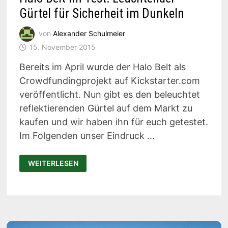
Gürtel für Sicherheit im Dunkeln
von
Alexander Schulmeier
15. November 2015
Bereits im April wurde der Halo Belt als
Crowdfundingprojekt auf Kickstarter.com
veröffentlicht. Nun gibt es den beleuchtet
reflektierenden Gürtel auf dem Markt zu
kaufen und wir haben ihn für euch getestet.
Im Folgenden unser Eindruck …
HALO
WEITERLESEN
BELT
IM
TEST:
LEUCHTENDER
GÜRTEL
FÜR
SICHERHEIT
IM
DUNKELN