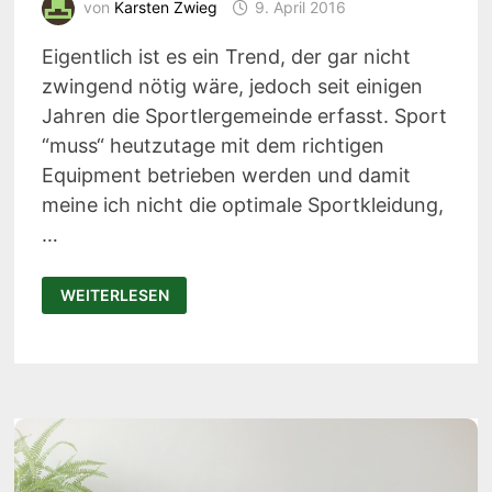
von
Karsten Zwieg
9. April 2016
Eigentlich ist es ein Trend, der gar nicht
zwingend nötig wäre, jedoch seit einigen
Jahren die Sportlergemeinde erfasst. Sport
“muss“ heutzutage mit dem richtigen
Equipment betrieben werden und damit
meine ich nicht die optimale Sportkleidung,
…
CONVERTIBLE
WEITERLESEN
HDL:
SPORTSTIRNBAND
MIT
LED-
LICHT
UND
KAMERA