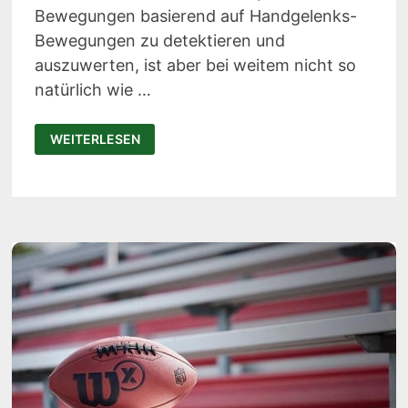
Bewegungen basierend auf Handgelenks-
Bewegungen zu detektieren und
auszuwerten, ist aber bei weitem nicht so
natürlich wie …
XIAOMI
WEITERLESEN
MI90
SNEAKER:
SMARTE
SCHUHE
AUS
CHINA