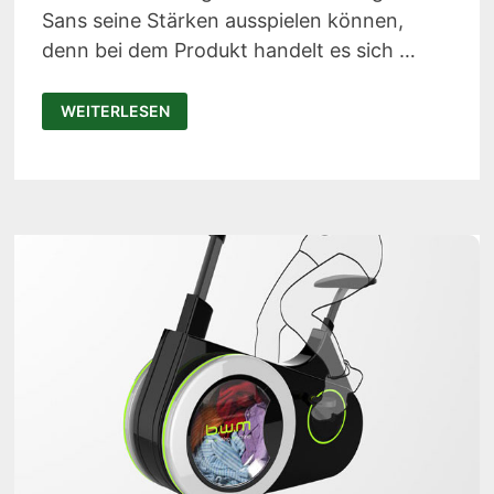
Sans seine Stärken ausspielen können,
denn bei dem Produkt handelt es sich …
SANS:
WEITERLESEN
FRISCHHALTENDE
FLASCHE
FÜR
SMOOTHIES
UND
SÄFTE