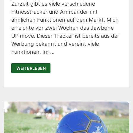
Zurzeit gibt es viele verschiedene
Fitnesstracker und Armbänder mit
ähnlichen Funktionen auf dem Markt. Mich
erreichte vor zwei Wochen das Jawbone
UP move. Dieser Tracker ist bereits aus der
Werbung bekannt und vereint viele
Funktionen. Im …
JAWBONE
WEITERLESEN
UP
MOVE
IM
TEST:
AKTIVITÄTSTRACKER
MIT
SMART
COACH