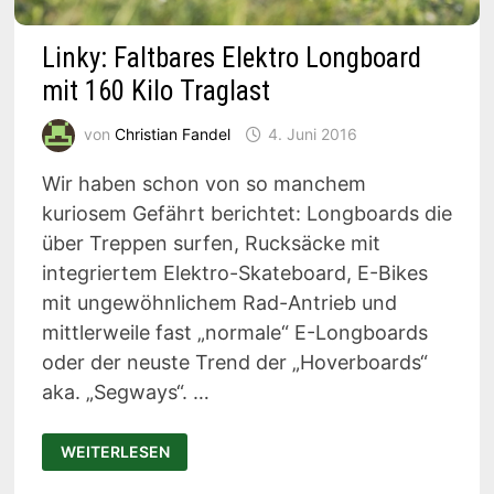
Linky: Faltbares Elektro Longboard
mit 160 Kilo Traglast
von
Christian Fandel
4. Juni 2016
Wir haben schon von so manchem
kuriosem Gefährt berichtet: Longboards die
über Treppen surfen, Rucksäcke mit
integriertem Elektro-Skateboard, E-Bikes
mit ungewöhnlichem Rad-Antrieb und
mittlerweile fast „normale“ E-Longboards
oder der neuste Trend der „Hoverboards“
aka. „Segways“. …
LINKY:
WEITERLESEN
FALTBARES
ELEKTRO
LONGBOARD