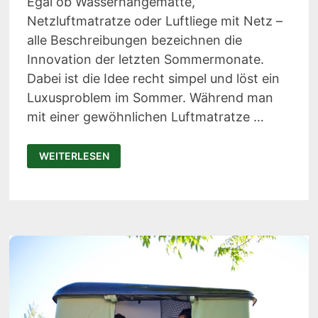
Egal ob Wasserhängematte,
Netzluftmatratze oder Luftliege mit Netz –
alle Beschreibungen bezeichnen die
Innovation der letzten Sommermonate.
Dabei ist die Idee recht simpel und löst ein
Luxusproblem im Sommer. Während man
mit einer gewöhnlichen Luftmatratze …
WASSERHÄNGEMATTE
WEITERLESEN
ZUM
ENTSPANNEN
IM
POOL
UND
IM
MEER