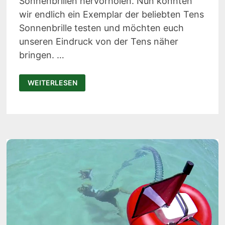
Sonnenbrillen hervorholen. Nun konnten
wir endlich ein Exemplar der beliebten Tens
Sonnenbrille testen und möchten euch
unseren Eindruck von der Tens näher
bringen. …
TENS
WEITERLESEN
IM
TEST:
ROBUSTE
SONNENBRILLE
MIT
ECHTZEIT-
FILTER