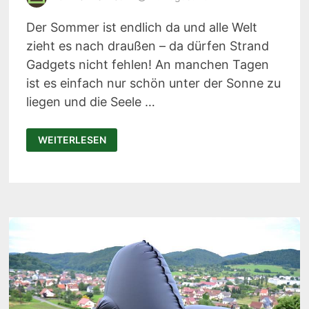
Der Sommer ist endlich da und alle Welt
zieht es nach draußen – da dürfen Strand
Gadgets nicht fehlen! An manchen Tagen
ist es einfach nur schön unter der Sonne zu
liegen und die Seele …
SHADER:
WEITERLESEN
PORTABLER
SCHATTENSPENDER
UND
LICHTSCHUTZ
FÜR
DEN
STRAND