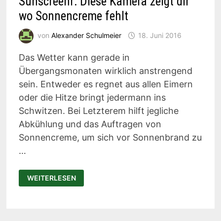
Sunscreenr: Diese Kamera zeigt dir
wo Sonnencreme fehlt
von
Alexander Schulmeier
18. Juni 2016
Das Wetter kann gerade in
Übergangsmonaten wirklich anstrengend
sein. Entweder es regnet aus allen Eimern
oder die Hitze bringt jedermann ins
Schwitzen. Bei Letzterem hilft jegliche
Abkühlung und das Auftragen von
Sonnencreme, um sich vor Sonnenbrand zu
…
SUNSCREENR:
WEITERLESEN
DIESE
KAMERA
ZEIGT
DIR
WO
SONNENCREME