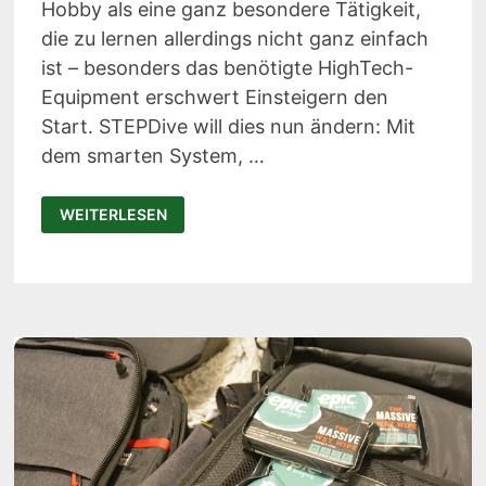
Hobby als eine ganz besondere Tätigkeit,
die zu lernen allerdings nicht ganz einfach
ist – besonders das benötigte HighTech-
Equipment erschwert Einsteigern den
Start. STEPDive will dies nun ändern: Mit
dem smarten System, …
STEPDIVE:
WEITERLESEN
UNTERWASSERTAUCHEN
FÜR
ANFÄNGER
UND
DIE
GANZE
FAMILIE