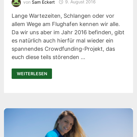
von
Sam Eckert
9. August 2016
Lange Wartezeiten, Schlangen oder vor
allem Wege am Flughafen kennen wir alle.
Da wir uns aber im Jahr 2016 befinden, gibt
es natürlich auch hierfür mal wieder ein
spannendes Crowdfunding-Projekt, das
euch diese teils störenden …
DIESER
WEITERLESEN
KOFFER
FÄHRT
DICH
SOGAR
BIS
ZU
DEINEM
FLUGSTEIG!