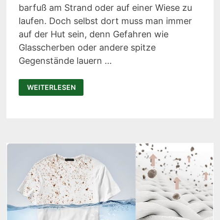
barfuß am Strand oder auf einer Wiese zu
laufen. Doch selbst dort muss man immer
auf der Hut sein, denn Gefahren wie
Glasscherben oder andere spitze
Gegenstände lauern …
IGUANEYE
WEITERLESEN
JUNGLE:
KOMFORTABLE
BARFUSS-S
CHUHE F
ÜR Ü
BERALL