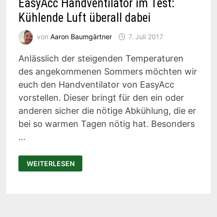
EasyAcc Handventilator im Test:
Kühlende Luft überall dabei
von
Aaron Baumgärtner
7. Juli 2017
Anlässlich der steigenden Temperaturen
des angekommenen Sommers möchten wir
euch den Handventilator von EasyAcc
vorstellen. Dieser bringt für den ein oder
anderen sicher die nötige Abkühlung, die er
bei so warmen Tagen nötig hat. Besonders
…
EASYACC
WEITERLESEN
HANDVENTILATOR
IM
TEST:
KÜHLENDE
LUFT
ÜBERALL
DABEI