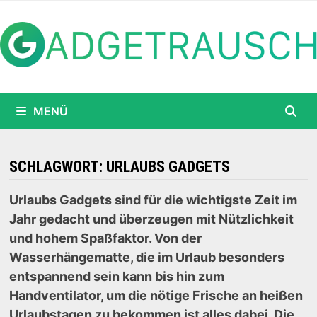
Zum
Inhalt
springen
MENÜ
SCHLAGWORT:
URLAUBS GADGETS
Urlaubs Gadgets sind für die wichtigste Zeit im
Jahr gedacht und überzeugen mit Nützlichkeit
und hohem Spaßfaktor. Von der
Wasserhängematte, die im Urlaub besonders
entspannend sein kann bis hin zum
Handventilator, um die nötige Frische an heißen
Urlaubstagen zu bekommen ist alles dabei. Die