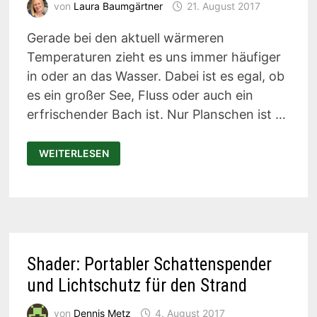
von
Laura Baumgärtner
21. August 2017
Gerade bei den aktuell wärmeren
Temperaturen zieht es uns immer häufiger
in oder an das Wasser. Dabei ist es egal, ob
es ein großer See, Fluss oder auch ein
erfrischender Bach ist. Nur Planschen ist …
INTEX
WEITERLESEN
EXPLORER
K2:
AUFBLASBARES
KAJAK
FÜR
ACTION
IM
WASSER
Shader: Portabler Schattenspender
und Lichtschutz für den Strand
von
Dennis Metz
4. August 2017