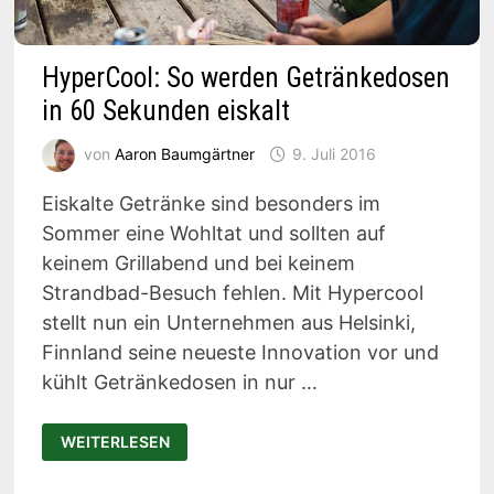
HyperCool: So werden Getränkedosen
in 60 Sekunden eiskalt
von
Aaron Baumgärtner
9. Juli 2016
Eiskalte Getränke sind besonders im
Sommer eine Wohltat und sollten auf
keinem Grillabend und bei keinem
Strandbad-Besuch fehlen. Mit Hypercool
stellt nun ein Unternehmen aus Helsinki,
Finnland seine neueste Innovation vor und
kühlt Getränkedosen in nur …
HYPERCOOL:
WEITERLESEN
SO
WERDEN
GETRÄNKEDOSEN