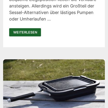
ansteigen. Allerdings wird ein Großteil der
Sessel-Alternativen über lästiges Pumpen
oder Umherlaufen …
AIRTHRONE:
WEITERLESEN
DIESER
LUFTSESSEL
WIRD
VOM
SMARTPHONE
AUFGEBLASEN