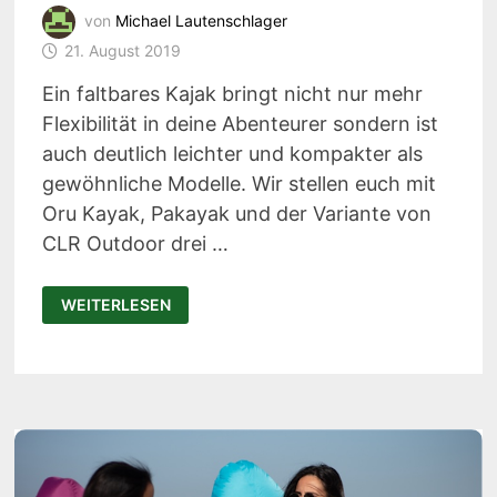
von
Michael Lautenschlager
21. August 2019
Ein faltbares Kajak bringt nicht nur mehr
Flexibilität in deine Abenteurer sondern ist
auch deutlich leichter und kompakter als
gewöhnliche Modelle. Wir stellen euch mit
Oru Kayak, Pakayak und der Variante von
CLR Outdoor drei …
ORU
WEITERLESEN
KAYAK,
PAKAYAK
&
CLR
OUTDOOR:
FALTBARES
KAJAK
FÜR
SPONTANE
ABENTEUER