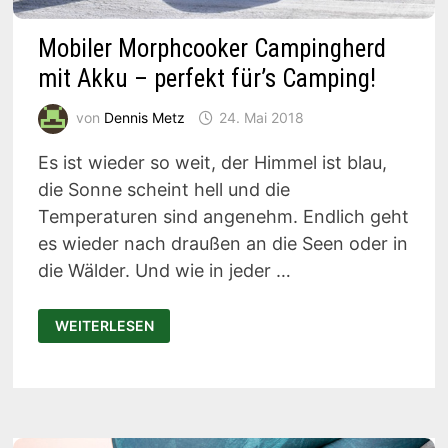
Mobiler Morphcooker Campingherd
mit Akku – perfekt für’s Camping!
von
Dennis Metz
24. Mai 2018
Es ist wieder so weit, der Himmel ist blau,
die Sonne scheint hell und die
Temperaturen sind angenehm. Endlich geht
es wieder nach draußen an die Seen oder in
die Wälder. Und wie in jeder …
MOBILER
WEITERLESEN
MORPHCOOKER
CAMPINGHERD
MIT
AKKU
–
PERFEKT
FÜR’S
CAMPING!