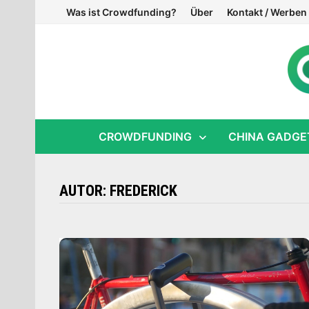
Zum
Was ist Crowdfunding?
Über
Kontakt / Werben
Inhalt
springen
CROWDFUNDING
CHINA GADGE
AUTOR:
FREDERICK