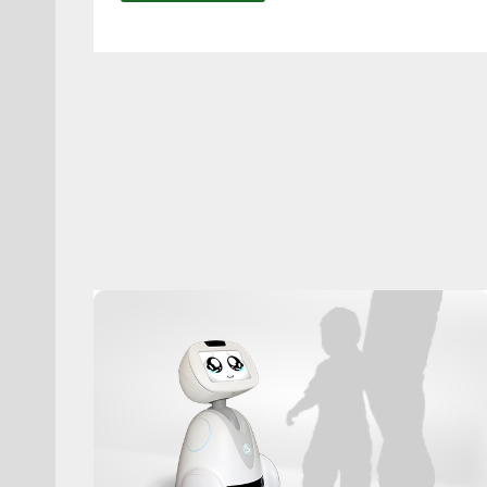
HELMET:
SMARTER
FAHRRADHELM,
DER
LEBEN
RETTEN
KANN