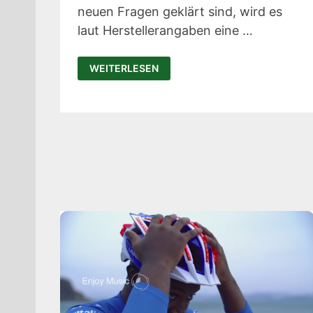
neuen Fragen geklärt sind, wird es
laut Herstellerangaben eine …
[UPDATE]
WEITERLESEN
GRASP
LOCK:
DAS
FAHRRAD
VIA
FINGERABDRUCK
SICHERN