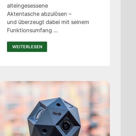
alteingesessene
Aktentasche abzulösen –
und überzeugt dabei mit seinem
Funktionsumfang …
IBACKPACK:
WEITERLESEN
DER
WOHL
SMARTESTE
RUCKSACK
DER
WELT
SUCHT
UNTERSTÜTZER