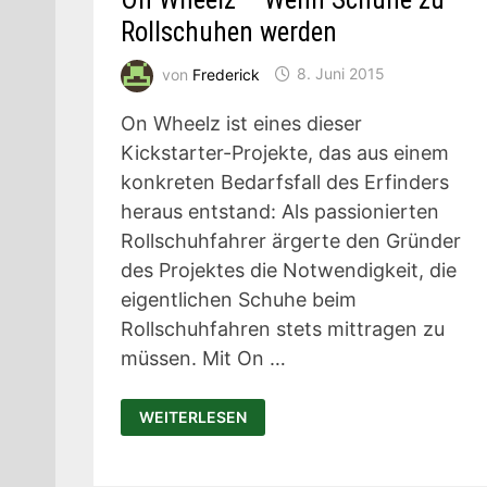
Rollschuhen werden
von
Frederick
8. Juni 2015
On Wheelz ist eines dieser
Kickstarter-Projekte, das aus einem
konkreten Bedarfsfall des Erfinders
heraus entstand: Als passionierten
Rollschuhfahrer ärgerte den Gründer
des Projektes die Notwendigkeit, die
eigentlichen Schuhe beim
Rollschuhfahren stets mittragen zu
müssen. Mit On …
ON
WEITERLESEN
WHEELZ
–
WENN
SCHUHE
ZU