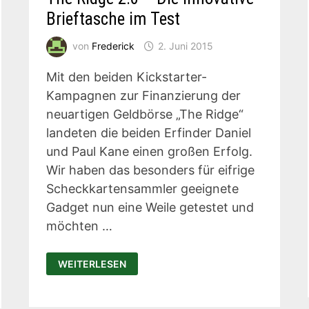
Brieftasche im Test
von
Frederick
2. Juni 2015
Mit den beiden Kickstarter-
Kampagnen zur Finanzierung der
neuartigen Geldbörse „The Ridge“
landeten die beiden Erfinder Daniel
und Paul Kane einen großen Erfolg.
Wir haben das besonders für eifrige
Scheckkartensammler geeignete
Gadget nun eine Weile getestet und
möchten …
THE
WEITERLESEN
RIDGE
2.0
–
DIE
INNOVATIVE