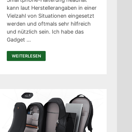
kann laut Herstellerangaben in einer
Vielzahl von Situationen eingesetzt
werden und oftmals sehr hilfreich
und nützlich sein. Ich habe das
Gadget …
HEADFLAT
WEITERLESEN
IM
TEST:
INNOVATIVE
SMARTPHONE-
HALTERUNG
FÜRS
KÖPFCHEN