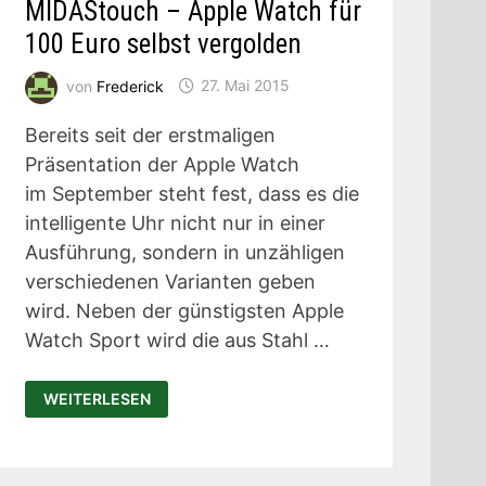
MIDAStouch – Apple Watch für
100 Euro selbst vergolden
von
Frederick
27. Mai 2015
Bereits seit der erstmaligen
Präsentation der Apple Watch
im September steht fest, dass es die
intelligente Uhr nicht nur in einer
Ausführung, sondern in unzähligen
verschiedenen Varianten geben
wird. Neben der günstigsten Apple
Watch Sport wird die aus Stahl …
MIDASTOUCH
WEITERLESEN
–
APPLE
WATCH
FÜR
100
EURO