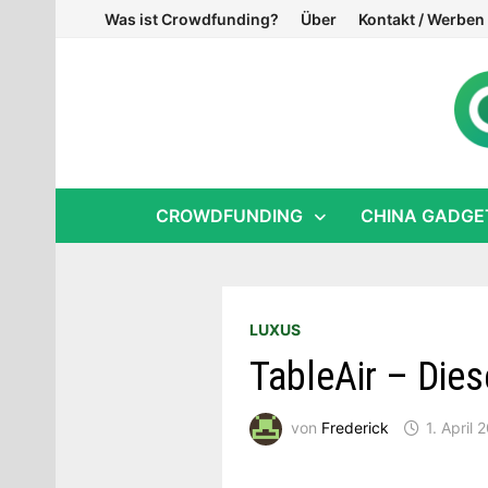
Zum
Was ist Crowdfunding?
Über
Kontakt / Werben
Inhalt
springen
CROWDFUNDING
CHINA GADGE
LUXUS
TableAir – Die
von
Frederick
1. April 