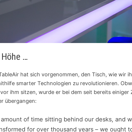
r Höhe …
bleAir hat sich vorgenommen, den Tisch, wie wir ihn
thilfe smarter Technologien zu revolutionieren. Obw
r ihm sitzen, wurde er bei dem seit bereits einiger
r übergangen:
ount of time sitting behind our desks, and wh
ansformed for over thousand years – we ought t