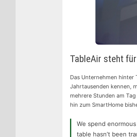
TableAir steht fü
Das Unternehmen hinter Ta
Jahrtausenden kennen, mi
mehrere Stunden am Tag vo
hin zum SmartHome bishe
We spend enormous am
table hasn’t been tr