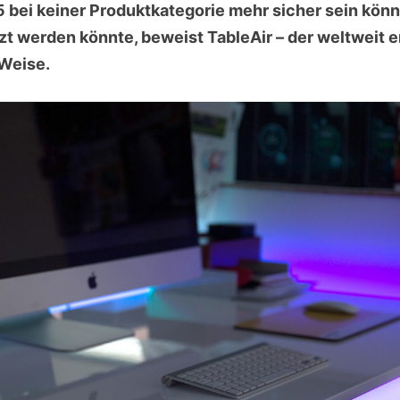
5 bei keiner Produktkategorie mehr sicher sein könn
t werden könnte, beweist TableAir – der weltweit er
Weise.