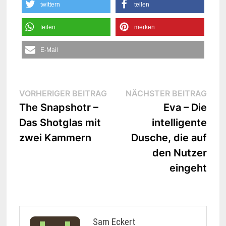
twittern
teilen
teilen
merken
E-Mail
Beitrags-
Vorheriger
Näc
VORHERIGER BEITRAG
NÄCHSTER BEITRAG
Beitrag:
Beit
The Snapshotr –
Eva – Die
Navigation
Das Shotglas mit
intelligente
zwei Kammern
Dusche, die auf
den Nutzer
eingeht
Sam Eckert