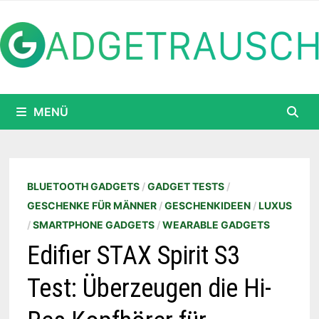
Zum
Inhalt
springen
MENÜ
BLUETOOTH GADGETS
/
GADGET TESTS
/
GESCHENKE FÜR MÄNNER
/
GESCHENKIDEEN
/
LUXUS
/
SMARTPHONE GADGETS
/
WEARABLE GADGETS
Edifier STAX Spirit S3
Test: Überzeugen die Hi-