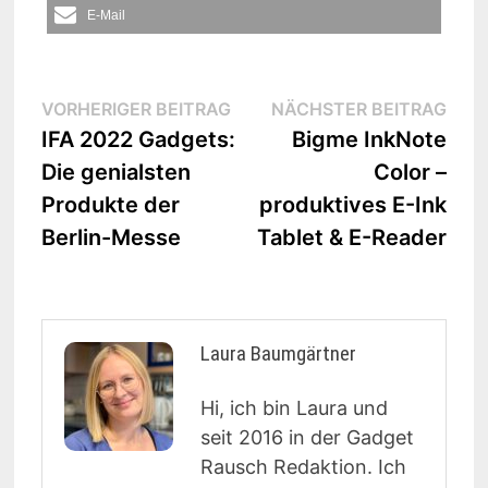
E-Mail
Beitrags-
Vorheriger
Näc
VORHERIGER BEITRAG
NÄCHSTER BEITRAG
Beitrag:
Beit
IFA 2022 Gadgets:
Bigme InkNote
Navigation
Die genialsten
Color –
Produkte der
produktives E-Ink
Berlin-Messe
Tablet & E-Reader
Laura Baumgärtner
Hi, ich bin Laura und
seit 2016 in der Gadget
Rausch Redaktion. Ich