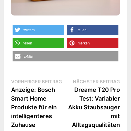
twittern
teilen
teilen
merken
E-Mail
Beitrags-
Vorheriger
Näc
VORHERIGER BEITRAG
NÄCHSTER BEITRAG
Beitrag:
Beit
Anzeige: Bosch
Dreame T20 Pro
Navigation
Smart Home
Test: Variabler
Produkte für ein
Akku Staubsauger
intelligenteres
mit
Zuhause
Alltagsqualitäten