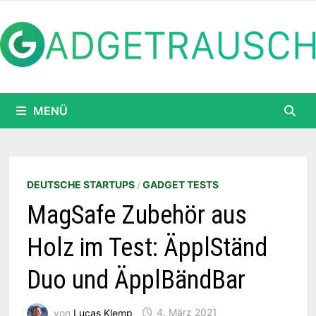
Zum
Inhalt
springen
MENÜ
DEUTSCHE STARTUPS
/
GADGET TESTS
MagSafe Zubehör aus
Holz im Test: ÄpplStänd
Duo und ÄpplBändBar
von
Lucas Klemp
4. März 2021