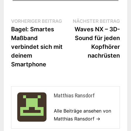
Beitrags-
Vorheriger
Näc
VORHERIGER BEITRAG
NÄCHSTER BEITRAG
Beitrag:
Beit
Bagel: Smartes
Waves NX – 3D-
Navigation
Maßband
Sound für jeden
verbindet sich mit
Kopfhörer
deinem
nachrüsten
Smartphone
Matthias Ransdorf
Alle Beiträge ansehen von
Matthias Ransdorf →