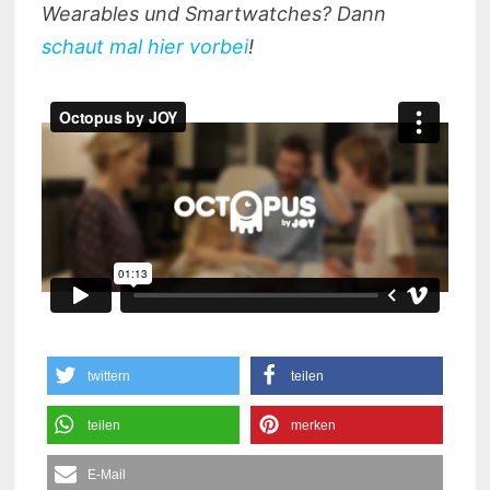
Wearables und Smartwatches? Dann
schaut mal hier vorbei
!
twittern
teilen
teilen
merken
E-Mail