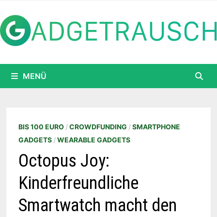
Zum
Inhalt
springen
MENÜ
BIS 100 EURO
/
CROWDFUNDING
/
SMARTPHONE
GADGETS
/
WEARABLE GADGETS
Octopus Joy:
Kinderfreundliche
Smartwatch macht den