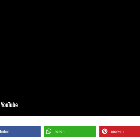
teilen
teilen
merken