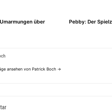
riger
ag:
t Umarmungen über
Pebby: Der Spielz
och
räge ansehen von Patrick Boch →
tar