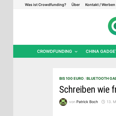
Zum
Was ist Crowdfunding?
Über
Kontakt / Werben
Inhalt
springen
CROWDFUNDING
CHINA GADGE
BIS 100 EURO
/
BLUETOOTH GA
Schreiben wie f
von
Patrick Boch
13. M