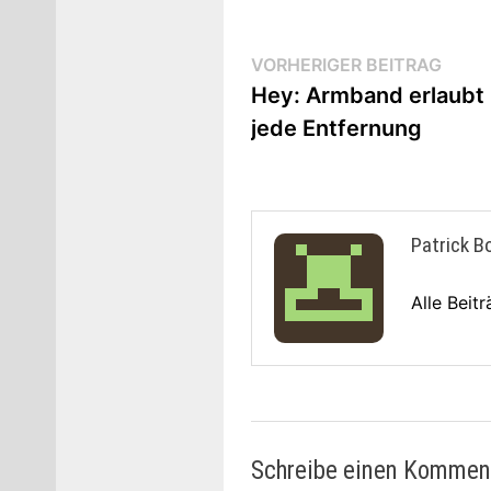
Beitrags-
Vorhe
VORHERIGER BEITRAG
Beitr
Hey: Armband erlaub
Navigation
jede Entfernung
Patrick B
Alle Beit
Schreibe einen Kommen