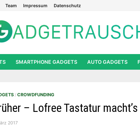
Team
Impressum
Datenschutz
TS
SMARTPHONE GADGETS
AUTO GADGETS
DGETS
/
CROWDFUNDING
rüher – Lofree Tastatur macht’s
ärz 2017