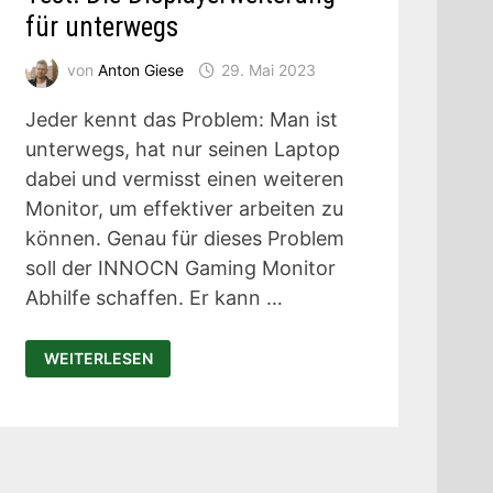
für unterwegs
von
Anton Giese
29. Mai 2023
Jeder kennt das Problem: Man ist
unterwegs, hat nur seinen Laptop
dabei und vermisst einen weiteren
Monitor, um effektiver arbeiten zu
können. Genau für dieses Problem
soll der INNOCN Gaming Monitor
Abhilfe schaffen. Er kann …
INNOCN
WEITERLESEN
OLED
GAMING
MONITOR
TEST:
DIE
DISPLAYERWEITERUNG
FÜR
UNTERWEGS