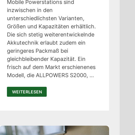
Mobile Powerstations sind
inzwischen in den
unterschiedlichsten Varianten,
Größen und Kapazitäten erhältlich.
Die sich stetig weiterentwickelnde
Akkutechnik erlaubt zudem ein
geringeres Packmaß bei
gleichbleibender Kapazität. Ein
frisch auf dem Markt erschienenes
Modell, die ALLPOWERS S2000, …
ALLPOWERS
WEITERLESEN
S2000
TEST:
TRAGBARE
POWERSTATION
MIT
1500WH