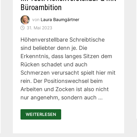
Büroambition
von
Laura Baumgärtner
31. Mai 2023
Höhenverstellbare Schreibtische
sind beliebter denn je. Die
Erkenntnis, dass langes Sitzen dem
Rücken schadet und auch
Schmerzen verursacht spielt hier mit
rein. Der Positionswechsel beim
Arbeiten und Zocken ist also nicht
nur angenehm, sondern auch …
ULTIMATE
WEITERLESEN
SETUP
GAMING
TISCH
IM
TEST: