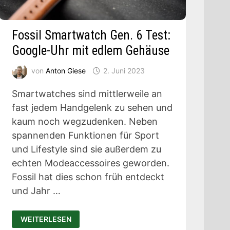
Fossil Smartwatch Gen. 6 Test:
Google-Uhr mit edlem Gehäuse
von
Anton Giese
2. Juni 2023
Smartwatches sind mittlerweile an
fast jedem Handgelenk zu sehen und
kaum noch wegzudenken. Neben
spannenden Funktionen für Sport
und Lifestyle sind sie außerdem zu
echten Modeaccessoires geworden.
Fossil hat dies schon früh entdeckt
und Jahr …
FOSSIL
WEITERLESEN
SMARTWATCH
GEN.