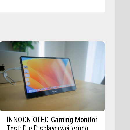
6
TEST:
GOOGLE-
UHR
MIT
EDLEM
GEHÄUSE
INNOCN OLED Gaming Monitor
Test: Die Displayerweiterung