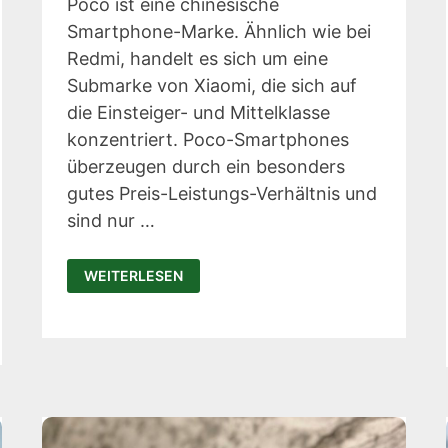
Poco ist eine chinesische
Smartphone-Marke. Ähnlich wie bei
Redmi, handelt es sich um eine
Submarke von Xiaomi, die sich auf
die Einsteiger- und Mittelklasse
konzentriert. Poco-Smartphones
überzeugen durch ein besonders
gutes Preis-Leistungs-Verhältnis und
sind nur …
POCO
WEITERLESEN
F5
SMARTPHONE:
DIE
NEUHEIT
AUS
DEM
HAUSE
XIAOMI