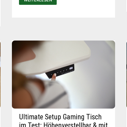
P12
TEST:
KABELLOSER
AKKUSAUGER
MIT
LICHTEFFEKT
Ultimate Setup Gaming Tisch
im Test: Höhenverstellbar & mit