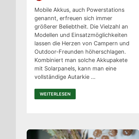
Mobile Akkus, auch Powerstations
genannt, erfreuen sich immer
größerer Beliebtheit. Die Vielzahl an
Modellen und Einsatzmöglichkeiten
lassen die Herzen von Campern und
Outdoor-Freunden höherschlagen.
Kombiniert man solche Akkupakete
mit Solarpanels, kann man eine
vollständige Autarkie …
EBL
WEITERLESEN
SOLARGENERATOR
TEST:
AUTARK
DANK
POWERSTATION
UND
SOLARPANEL