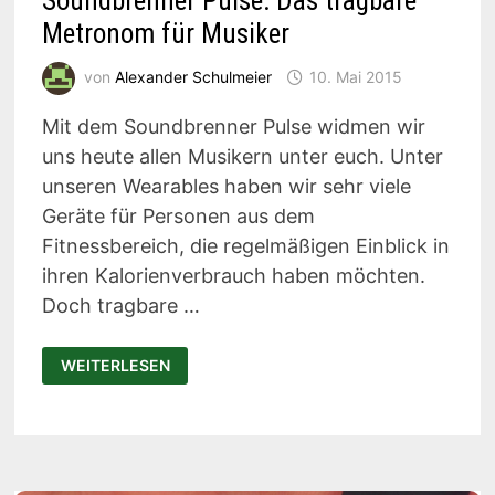
Soundbrenner Pulse: Das tragbare
Metronom für Musiker
von
Alexander Schulmeier
10. Mai 2015
Mit dem Soundbrenner Pulse widmen wir
uns heute allen Musikern unter euch. Unter
unseren Wearables haben wir sehr viele
Geräte für Personen aus dem
Fitnessbereich, die regelmäßigen Einblick in
ihren Kalorienverbrauch haben möchten.
Doch tragbare …
SOUNDBRENNER
WEITERLESEN
PULSE:
DAS
TRAGBARE
METRONOM
FÜR
MUSIKER