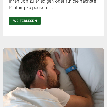
ihren Job zu erledigen oder für die nächste
Prüfung zu pauken. …
JOULE:
WEITERLESEN
DIESES
UNSCHEINBARE
ARMBAND
VERSORGT
EUCH
MIT
KOFFEIN