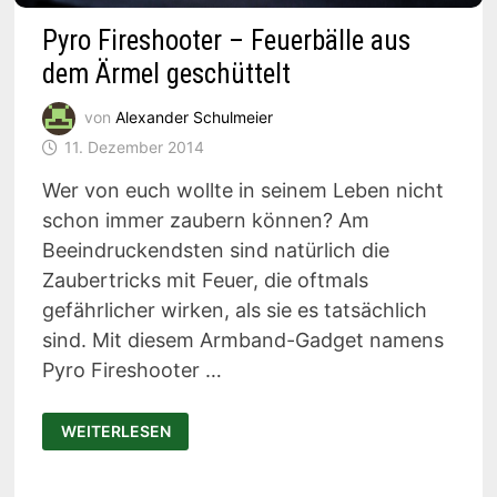
Pyro Fireshooter – Feuerbälle aus
dem Ärmel geschüttelt
von
Alexander Schulmeier
11. Dezember 2014
Wer von euch wollte in seinem Leben nicht
schon immer zaubern können? Am
Beeindruckendsten sind natürlich die
Zaubertricks mit Feuer, die oftmals
gefährlicher wirken, als sie es tatsächlich
sind. Mit diesem Armband-Gadget namens
Pyro Fireshooter …
PYRO
WEITERLESEN
FIRESHOOTER
–
FEUERBÄLLE
AUS