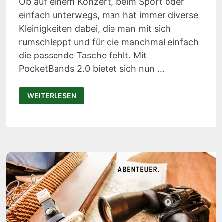
Ob auf einem Konzert, beim Sport oder
einfach unterwegs, man hat immer diverse
Kleinigkeiten dabei, die man mit sich
rumschleppt und für die manchmal einfach
die passende Tasche fehlt. Mit
PocketBands 2.0 bietet sich nun …
POCKETBANDS
WEITERLESEN
2.0:
PRAKTISCHES
ARMBAND
MIT
GEHEIMFACH