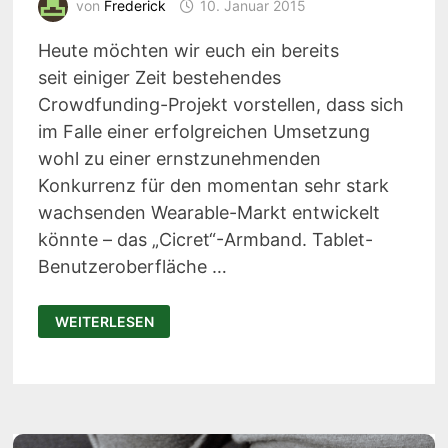
von
Frederick
10. Januar 2015
Heute möchten wir euch ein bereits
seit einiger Zeit bestehendes
Crowdfunding-Projekt vorstellen, dass sich
im Falle einer erfolgreichen Umsetzung
wohl zu einer ernstzunehmenden
Konkurrenz für den momentan sehr stark
wachsenden Wearable-Markt entwickelt
könnte – das „Cicret“-Armband. Tablet-
Benutzeroberfläche …
CICRET
WEITERLESEN
–
WENN
DAS
HANDGELENK
ZUM
TOUCHSCREEN
WIRD