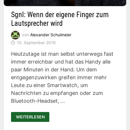
Sgnl: Wenn der eigene Finger zum
Lautsprecher wird
von
Alexander Schulmeier
10. September 2016
Heutzutage ist man selbst unterwegs fast
immer erreichbar und hat das Handy alle
paar Minuten in der Hand. Um dem
entgegenzuwirken greifen immer mehr
Leute zu einer Smartwatch, um
Nachrichten zu empfangen oder zum
Bluetooth-Headset, …
SGNL:
WEITERLESEN
WENN
DER
EIGENE