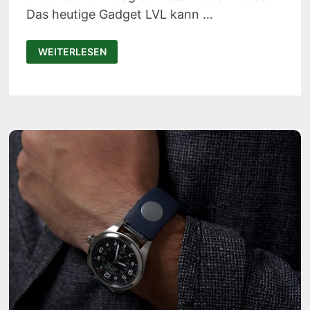
Das heutige Gadget LVL kann …
LVL
WEITERLESEN
IST
DER
WELTERSTE
FITNESSTRACKER
FÜR
HYDRATION