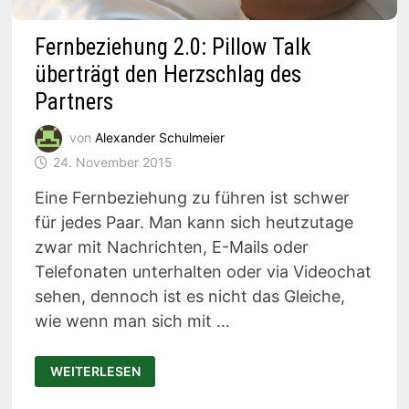
Fernbeziehung 2.0: Pillow Talk
überträgt den Herzschlag des
Partners
von
Alexander Schulmeier
24. November 2015
Eine Fernbeziehung zu führen ist schwer
für jedes Paar. Man kann sich heutzutage
zwar mit Nachrichten, E-Mails oder
Telefonaten unterhalten oder via Videochat
sehen, dennoch ist es nicht das Gleiche,
wie wenn man sich mit …
FERNBEZIEHUNG
WEITERLESEN
2.0:
PILLOW
TALK