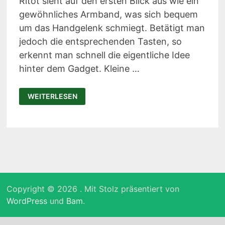
Ritot sieht auf den ersten Blick aus wie ein
gewöhnliches Armband, was sich bequem
um das Handgelenk schmiegt. Betätigt man
jedoch die entsprechenden Tasten, so
erkennt man schnell die eigentliche Idee
hinter dem Gadget. Kleine …
RITOT
WEITERLESEN
–
DIE
ERSTE
PROJEKTIONS-
ARMBANDUHR
Copyright © 2026
. Mit Stolz präsentiert von
WordPress
und
Bam
.