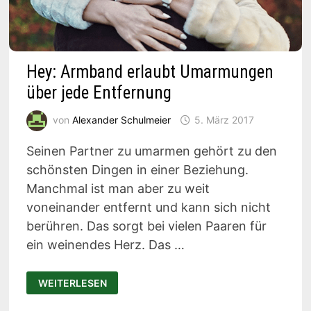
Hey: Armband erlaubt Umarmungen
über jede Entfernung
von
Alexander Schulmeier
5. März 2017
Seinen Partner zu umarmen gehört zu den
schönsten Dingen in einer Beziehung.
Manchmal ist man aber zu weit
voneinander entfernt und kann sich nicht
berühren. Das sorgt bei vielen Paaren für
ein weinendes Herz. Das …
HEY:
WEITERLESEN
ARMBAND
ERLAUBT
UMARMUNGEN