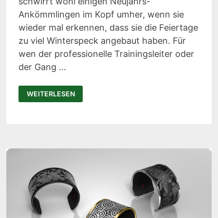
schwirrt wohl einigen Neujahrs-
Ankömmlingen im Kopf umher, wenn sie
wieder mal erkennen, dass sie die Feiertage
zu viel Winterspeck angebaut haben. Für
wen der professionelle Trainingsleiter oder
der Gang …
FITBIT
WEITERLESEN
CHARGE
HR
–
DAS
TRAININGSARMBAND
MIT
PULSMESSER