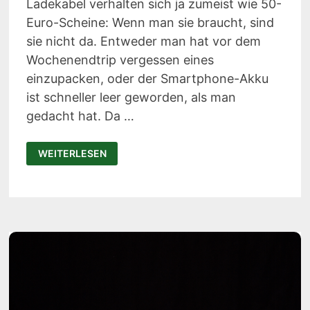
Ladekabel verhalten sich ja zumeist wie 50-
Euro-Scheine: Wenn man sie braucht, sind
sie nicht da. Entweder man hat vor dem
Wochenendtrip vergessen eines
einzupacken, oder der Smartphone-Akku
ist schneller leer geworden, als man
gedacht hat. Da …
NIFTYX:
WEITERLESEN
LADEKABEL
UND
MINI-
POWERBANK
ALS
ARMBAND