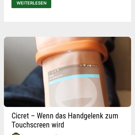
LEATHERMAN
WEITERLESEN
TREAD:
DAS
MULTIFUNKTIONS-
ARMBAND
FÜR
HANDWERKER
Cicret – Wenn das Handgelenk zum
Touchscreen wird