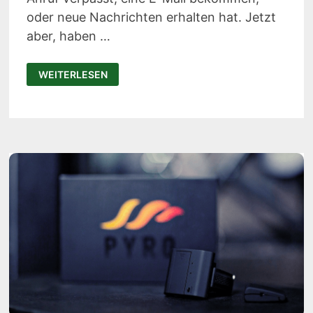
oder neue Nachrichten erhalten hat. Jetzt
aber, haben …
UNO
WEITERLESEN
NOTEBAND
–
SCHLICHTES
ARMBAND
FÜR
DIE
NACHRICHTEN-
ANZEIGE