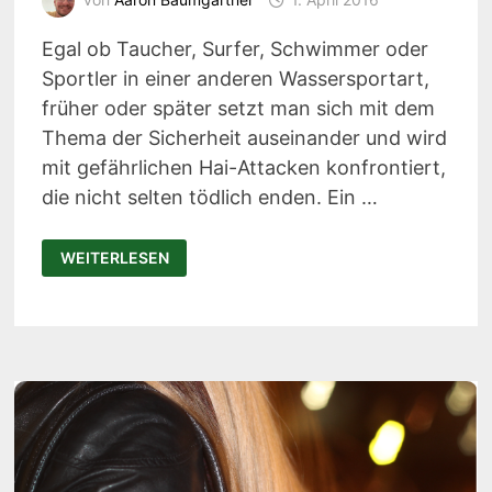
Egal ob Taucher, Surfer, Schwimmer oder
Sportler in einer anderen Wassersportart,
früher oder später setzt man sich mit dem
Thema der Sicherheit auseinander und wird
mit gefährlichen Hai-Attacken konfrontiert,
die nicht selten tödlich enden. Ein …
SHARKBANZ:
WEITERLESEN
DIESES
ARMBAND
SCHÜTZT
MENSCHEN
VOR
HAI-
ATTACKEN