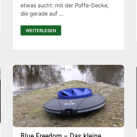
etwas sucht: mit der Puffe-Decke,
die gerade auf …
RUMPL
WEITERLESEN
PUFFE
–
MIT
DIESER
DECKE
NIE
WIEDER
FRIEREN
Blue Freedom – Das kleine