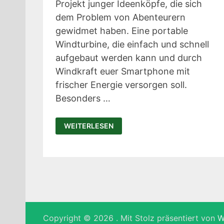
Projekt junger Ideenköpfe, die sich
dem Problem von Abenteurern
gewidmet haben. Eine portable
Windturbine, die einfach und schnell
aufgebaut werden kann und durch
Windkraft euer Smartphone mit
frischer Energie versorgen soll.
Besonders …
WINDPAX:
WEITERLESEN
TRAGBARE
WINDTURBINE
FÜR
MOBILE
ENERGIE
Copyright © 2026
. Mit Stolz präsentiert von
W