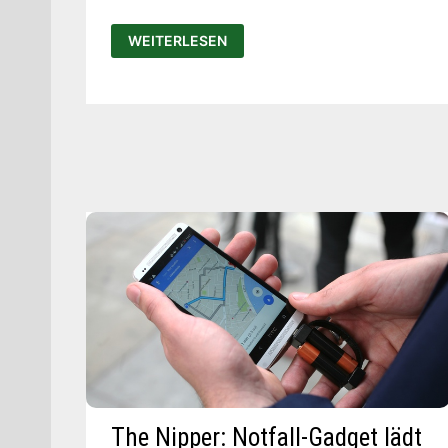
NIFTYX:
WEITERLESEN
LADEKABEL
UND
MINI-
POWERBANK
ALS
ARMBAND
The Nipper: Notfall-Gadget lädt