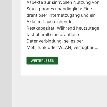
Aspekte zur sinnvollen Nutzung von
Smartphones unabdinglich: Eine
drahtloser Internetzugang und ein
Akku mit ausreichender
Restkapazität. Während heutzutage
fast überall eine drahtlose
Datenverbindung, sei es per
Mobilfunk oder WLAN, verfügbar …
WATT
WEITERLESEN
UP
–
DRAHTLOSES
LADEN
ÜBER
GRÖSSERE E
NTFERNUNG