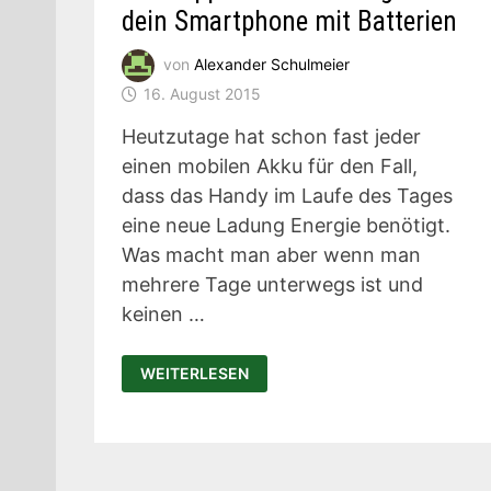
dein Smartphone mit Batterien
von
Alexander Schulmeier
16. August 2015
Heutzutage hat schon fast jeder
einen mobilen Akku für den Fall,
dass das Handy im Laufe des Tages
eine neue Ladung Energie benötigt.
Was macht man aber wenn man
mehrere Tage unterwegs ist und
keinen …
THE
WEITERLESEN
NIPPER:
NOTFALL-
GADGET
LÄDT
DEIN
SMARTPHONE
MIT
BATTERIEN