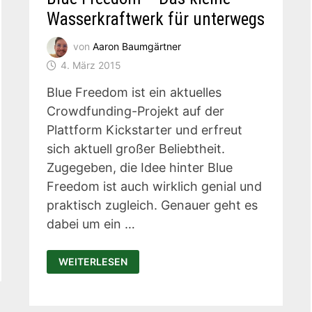
Wasserkraftwerk für unterwegs
von
Aaron Baumgärtner
4. März 2015
Blue Freedom ist ein aktuelles
Crowdfunding-Projekt auf der
Plattform Kickstarter und erfreut
sich aktuell großer Beliebtheit.
Zugegeben, die Idee hinter Blue
Freedom ist auch wirklich genial und
praktisch zugleich. Genauer geht es
dabei um ein …
BLUE
WEITERLESEN
FREEDOM
–
DAS
KLEINE
WASSERKRAFTWERK