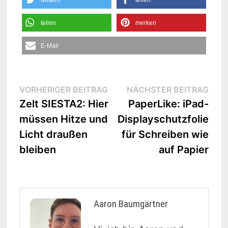
twittern
teilen
teilen
merken
E-Mail
Beitrags-
Vorheriger
Näc
VORHERIGER BEITRAG
NÄCHSTER BEITRAG
Beitrag:
Beit
Zelt SIESTA2: Hier
PaperLike: iPad-
Navigation
müssen Hitze und
Displayschutzfolie
Licht draußen
für Schreiben wie
bleiben
auf Papier
Aaron Baumgärtner