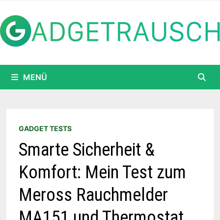
Zum
Inhalt
springen
MENÜ
GADGET TESTS
Smarte Sicherheit &
Komfort: Mein Test zum
Meross Rauchmelder
MA151 und Thermostat