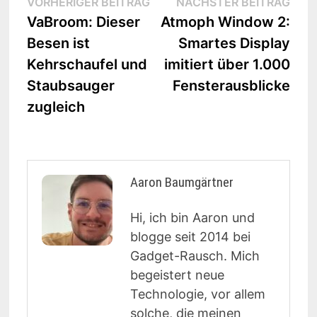
Beitrags-
Vorheriger
Näc
VORHERIGER BEITRAG
NÄCHSTER BEITRAG
Beitrag:
Beit
VaBroom: Dieser
Atmoph Window 2:
Navigation
Besen ist
Smartes Display
Kehrschaufel und
imitiert über 1.000
Staubsauger
Fensterausblicke
zugleich
Aaron Baumgärtner
Hi, ich bin Aaron und
blogge seit 2014 bei
Gadget-Rausch. Mich
begeistert neue
Technologie, vor allem
solche, die meinen