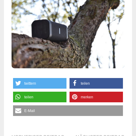
twittern
teilen
teilen
merken
E-Mail