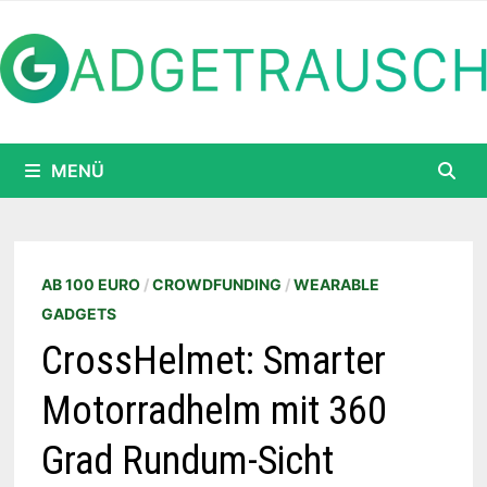
Zum
Inhalt
springen
MENÜ
AB 100 EURO
/
CROWDFUNDING
/
WEARABLE
GADGETS
CrossHelmet: Smarter
Motorradhelm mit 360
Grad Rundum-Sicht