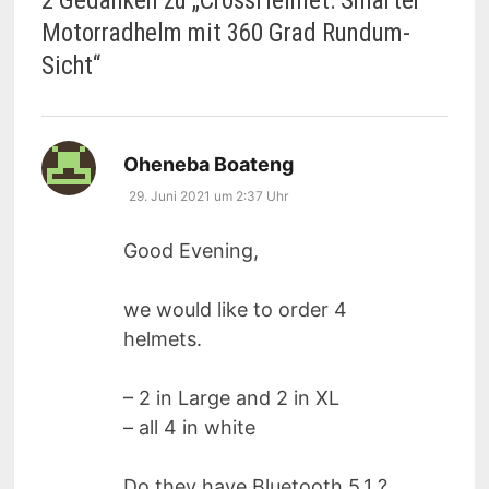
2 Gedanken zu „
CrossHelmet: Smarter
Motorradhelm mit 360 Grad Rundum-
Sicht
“
sagt:
Oheneba Boateng
29. Juni 2021 um 2:37 Uhr
Good Evening,
we would like to order 4
helmets.
– 2 in Large and 2 in XL
– all 4 in white
Do they have Bluetooth 5.1 ?