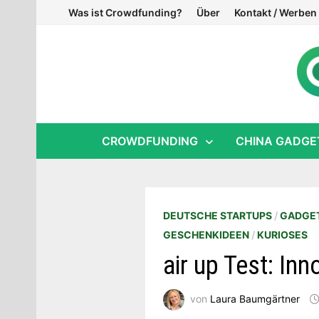
Zum
Was ist Crowdfunding?
Über
Kontakt / Werben
Inhalt
springen
CROWDFUNDING
CHINA GADGE
DEUTSCHE STARTUPS
/
GADGET
GESCHENKIDEEN
/
KURIOSES
air up Test: Inn
von
Laura Baumgärtner