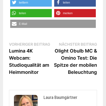
twittern
teilen
teilen
merken
E-Mail
Beitrags-
Vorheriger
Näc
VORHERIGER BEITRAG
NÄCHSTER BEITRAG
Beitrag:
Beit
Lumina 4K
Olight Obulb MC &
Navigation
Webcam:
Omino Test: Die
Studioqualität am
Spitze der mobilen
Heimmonitor
Beleuchtung
Laura Baumgärtner