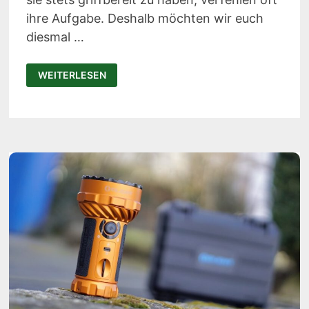
ihre Aufgabe. Deshalb möchten wir euch
diesmal …
OLIGHT
WEITERLESEN
I5T
EOS
MESSING
TEST:
GUTE
EDC-
TASCHENLAMPE
MIT
20H
LAUFZEIT