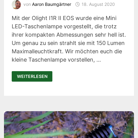
von
Aaron Baumgärtner
18. August 2020
Mit der Olight I1R II EOS wurde eine Mini
LED-Taschenlampe vorgestellt, die trotz
ihrer kompakten Abmessungen sehr hell ist.
Um genau zu sein strahlt sie mit 150 Lumen
Maximalleuchtkraft. Wir möchten euch die
kleine Taschenlampe vorstellen, …
OLIGHT
WEITERLESEN
I1R
II
EOS
TEST:
SUPERHELLE
MINI
LED-
TASCHENLAMPE
(GRATIS)