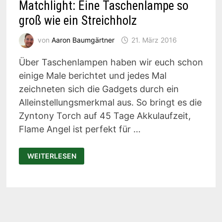
Matchlight: Eine Taschenlampe so
groß wie ein Streichholz
von
Aaron Baumgärtner
21. März 2016
Über Taschenlampen haben wir euch schon
einige Male berichtet und jedes Mal
zeichneten sich die Gadgets durch ein
Alleinstellungsmerkmal aus. So bringt es die
Zyntony Torch auf 45 Tage Akkulaufzeit,
Flame Angel ist perfekt für …
MATCHLIGHT:
WEITERLESEN
EINE
TASCHENLAMPE
SO
GROSS W
IE E
IN S
TREICHHOLZ