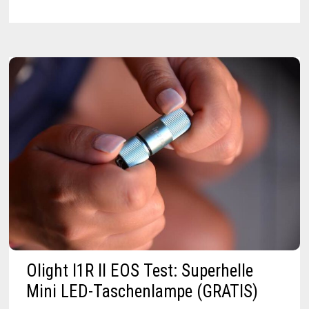
TEST:
STARKE
&
MASSIVE
OUTDOOR-
TASCHENLAMPE
|
14.000
LUMEN!
Olight I1R II EOS Test: Superhelle
Mini LED-Taschenlampe (GRATIS)