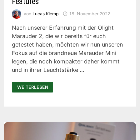
Features
von
Lucas Klemp
18. November 2022
Nach unserer Erfahrung mit der Olight
Marauder 2, die wir bereits für euch
getestet haben, möchten wir nun unseren
Fokus auf die brandneue Marauder Mini
legen, die noch kompakter daher kommt
und in ihrer Leuchtstärke …
OLIGHT
WEITERLESEN
MARAUDER
MINI
TEST:
KOMPAKTES
FLUTLICHT
MIT
VIELEN
FEATURES