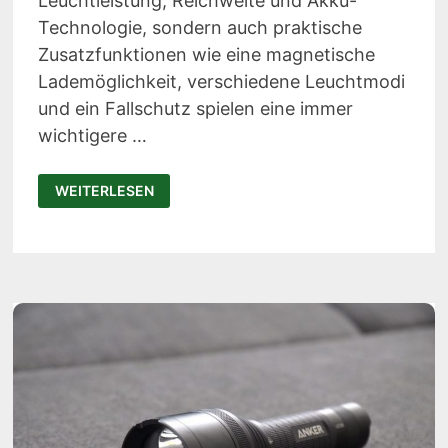
Leuchtleistung, Reichweite und Akku-
Technologie, sondern auch praktische
Zusatzfunktionen wie eine magnetische
Lademöglichkeit, verschiedene Leuchtmodi
und ein Fallschutz spielen eine immer
wichtigere …
OLIGHT
WEITERLESEN
WARRIOR
X
PRO
TEST:
TAKTISCHE
LED-
TASCHENLAMPE
MIT
600M
REICHWEITE