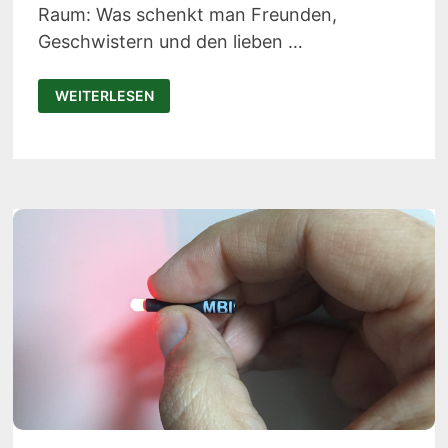
Raum: Was schenkt man Freunden,
Geschwistern und den lieben …
ANKER
WEITERLESEN
LED-
TASCHENLAMPE
IM
TEST:
DIE
LC40
LEUCHTET
AUS