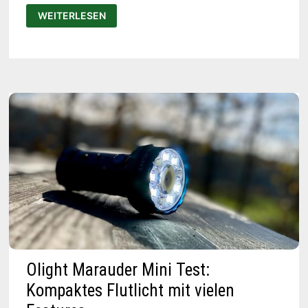
TEST
WEITERLESEN
IM
DUNKELN:
WAS
DIE
LEDLENSER
P21R
BEI
WALD
&
WANDERUNG
WIRKLICH
KANN
Olight Marauder Mini Test:
Kompaktes Flutlicht mit vielen