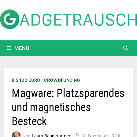
Zum
Inhalt
springen
MENÜ
BIS 100 EURO
/
CROWDFUNDING
Magware: Platzsparendes
und magnetisches
Besteck
von
Laura Baumgärtner
15. November 2019