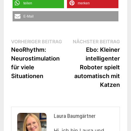
teilen
merken
E-Mail
Beitrags-
Vorheriger
Näc
VORHERIGER BEITRAG
NÄCHSTER BEITRAG
Beitrag:
Beit
NeoRhythm:
Ebo: Kleiner
Navigation
Neurostimulation
intelligenter
für viele
Roboter spielt
Situationen
automatisch mit
Katzen
Laura Baumgärtner
Hi, ich bin Laura und