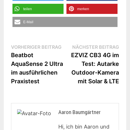
teilen
merken
E-Mail
Beitrags-
Vorheriger
Näc
VORHERIGER BEITRAG
NÄCHSTER BEITRAG
Beitrag:
Beit
Beatbot
EZVIZ CB3 4G im
Navigation
AquaSense 2 Ultra
Test: Autarke
im ausführlichen
Outdoor-Kamera
Praxistest
mit Solar & LTE
Aaron Baumgärtner
Hi, ich bin Aaron und