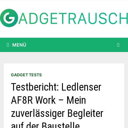
Zum
Inhalt
springen
MENÜ
GADGET TESTS
Testbericht: Ledlenser
AF8R Work – Mein
zuverlässiger Begleiter
auf der Baustelle