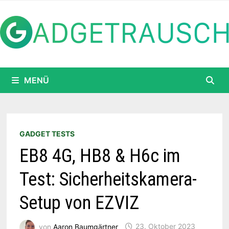
Zum
Inhalt
springen
MENÜ
GADGET TESTS
EB8 4G, HB8 & H6c im
Test: Sicherheitskamera-
Setup von EZVIZ
von
Aaron Baumgärtner
23. Oktober 2023