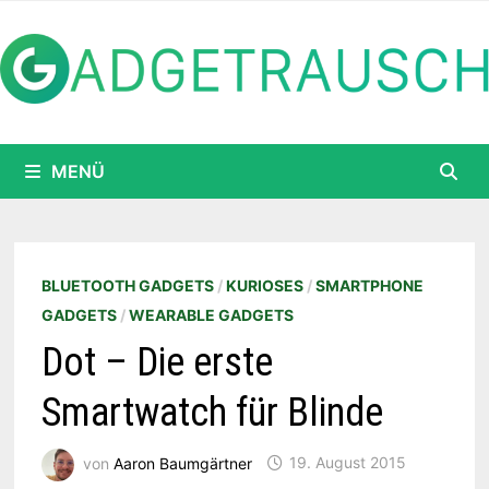
Zum
Inhalt
springen
MENÜ
BLUETOOTH GADGETS
/
KURIOSES
/
SMARTPHONE
GADGETS
/
WEARABLE GADGETS
Dot – Die erste
Smartwatch für Blinde
von
Aaron Baumgärtner
19. August 2015