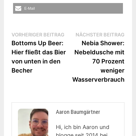
E-Mail
Beitrags-
Vorheriger
Näc
VORHERIGER BEITRAG
NÄCHSTER BEITRAG
Beitrag:
Beit
Bottoms Up Beer:
Nebia Shower:
Navigation
Hier fließt das Bier
Nebeldusche mit
von unten in den
70 Prozent
Becher
weniger
Wasserverbrauch
Aaron Baumgärtner
Hi, ich bin Aaron und
blogge seit 2014 bei