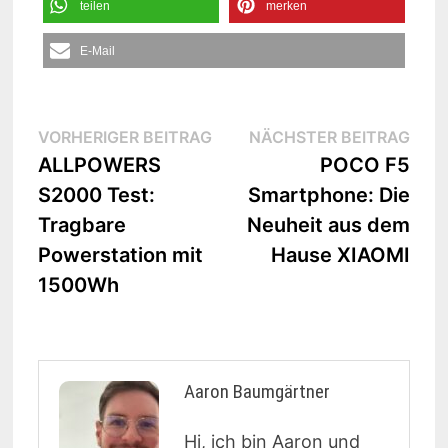
teilen
merken
E-Mail
Beitrags-
Vorheriger
Näc
VORHERIGER BEITRAG
NÄCHSTER BEITRAG
Beitrag:
Beit
ALLPOWERS
POCO F5
Navigation
S2000 Test:
Smartphone: Die
Tragbare
Neuheit aus dem
Powerstation mit
Hause XIAOMI
1500Wh
Aaron Baumgärtner
Hi, ich bin Aaron und