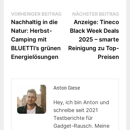
Beitrags-
Vorheriger
Näc
VORHERIGER BEITRAG
NÄCHSTER BEITRAG
Beitrag:
Beit
Nachhaltig in die
Anzeige: Tineco
Navigation
Natur: Herbst-
Black Week Deals
Camping mit
2025 – smarte
BLUETTI’s grünen
Reinigung zu Top-
Energielösungen
Preisen
Anton Giese
Hey, ich bin Anton und
schreibe seit 2021
Testberichte für
Gadget-Rausch. Meine