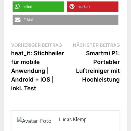
teilen
merken
E-Mail
Beitrags-
Vorheriger
Näc
VORHERIGER BEITRAG
NÄCHSTER BEITRAG
Beitrag:
Beit
heat_it: Stichheiler
Smartmi P1:
Navigation
für mobile
Portabler
Anwendung |
Luftreiniger mit
Android + iOS |
Hochleistung
inkl. Test
Lucas Klemp