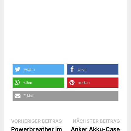
twittern
teilen
teilen
merken
E-Mail
Beitrags-
Vorheriger
Näc
VORHERIGER BEITRAG
NÄCHSTER BEITRAG
Beitrag:
Beit
Powerbreather im
Anker Akku-Case