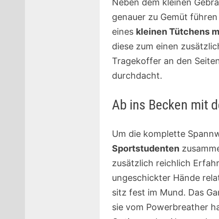
Neben dem kleinen Gebrau
genauer zu Gemüt führen so
eines
kleinen Tütchens m
diese zum einen zusätzli
Tragekoffer an den Seite
durchdacht.
Ab ins Becken mit 
Um die komplette Spannwe
Sportstudenten
zusammen
zusätzlich reichlich Erfa
ungeschickter Hände relat
sitz fest im Mund. Das Ga
sie vom Powerbreather ha