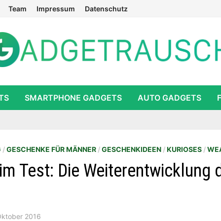
Team
Impressum
Datenschutz
TS
SMARTPHONE GADGETS
AUTO GADGETS
G
/
GESCHENKE FÜR MÄNNER
/
GESCHENKIDEEN
/
KURIOSES
/
WEA
im Test: Die Weiterentwicklung 
Oktober 2016