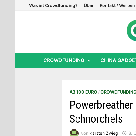
Zum
Was ist Crowdfunding?
Über
Kontakt / Werben
Inhalt
springen
CROWDFUNDING
CHINA GADGE
AB 100 EURO
/
CROWDFUNDIN
Powerbreather 
Schnorchels
von
Karsten Zwieg
3. 