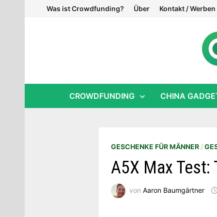
Zum
Was ist Crowdfunding?
Über
Kontakt / Werben
Inhalt
springen
CROWDFUNDING
CHINA GADGE
GESCHENKE FÜR MÄNNER
/
GE
A5X Max Test: T
von
Aaron Baumgärtner