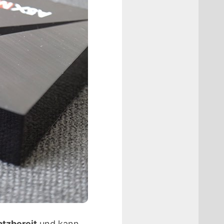
atzbereit
und kann