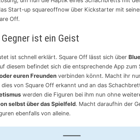
 Lösung, um nun die Haptik eines Schachbretts mit de
 das Start-up squareoffnow über Kickstarter mit sei
re Off.
Gegner ist ein Geist
t ist schnell erklärt. Square Off lässt sich über
Blu
f diesem befindet sich die entsprechende App zum S
 oder euren Freunden
verbinden könnt. Macht ihr nu
d dies von Square Off erkannt und an das Schachbret
etismus
werden die Figuren bei ihm nun ohne weiter
on selbst über das Spielfeld
. Macht daraufhin der G
uren ebenfalls von alleine.