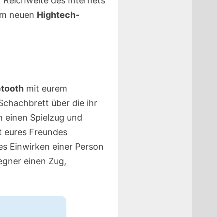
r Reichweite des Internets
nem neuen
Hightech-
etooth
mit eurem
chachbrett über die ihr
n einen Spielzug und
t eures Freundes
es Einwirken einer Person
egner einen Zug,