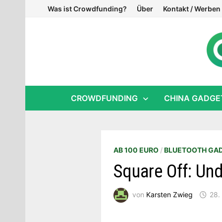
Zum
Was ist Crowdfunding?
Über
Kontakt / Werben
Inhalt
springen
CROWDFUNDING
CHINA GADGE
AB 100 EURO
/
BLUETOOTH GA
Square Off: Und
von
Karsten Zwieg
28.