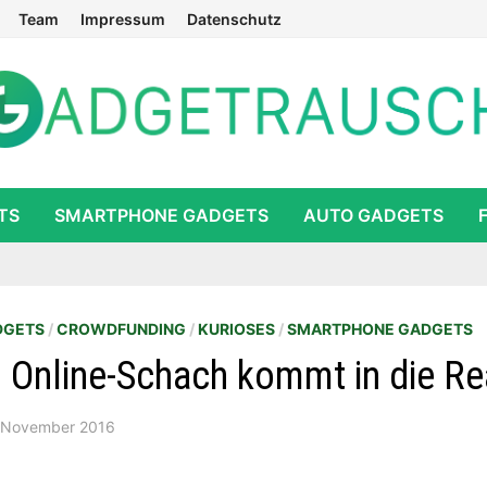
Team
Impressum
Datenschutz
TS
SMARTPHONE GADGETS
AUTO GADGETS
DGETS
/
CROWDFUNDING
/
KURIOSES
/
SMARTPHONE GADGETS
 Online-Schach kommt in die Rea
 November 2016