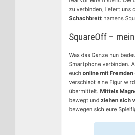
real vor einem steht. Die
zu verbinden, liefert uns
Schachbrett
namens Squa
SquareOff – mein 
Was das Ganze nun bedeute
Smartphone verbinden. Au
euch
online mit Fremden
verschiebt eine Figur wir
übermittelt.
Mittels Magn
bewegt und
ziehen sich v
bewegen sich eure Spielfig