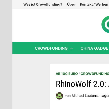
Zum
Was ist Crowdfunding?
Über
Kontakt / Werben
Inhalt
springen
CROWDFUNDING
CHINA GADGE
AB 100 EURO
/
CROWDFUNDIN
RhinoWolf 2.0: 
von
Michael Lautenschlage