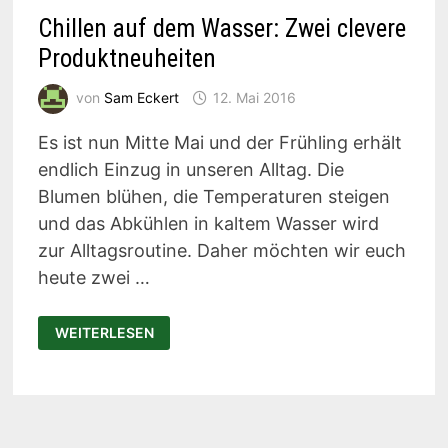
Chillen auf dem Wasser: Zwei clevere
Produktneuheiten
von
Sam Eckert
12. Mai 2016
Es ist nun Mitte Mai und der Frühling erhält
endlich Einzug in unseren Alltag. Die
Blumen blühen, die Temperaturen steigen
und das Abkühlen in kaltem Wasser wird
zur Alltagsroutine. Daher möchten wir euch
heute zwei …
CHILLEN
WEITERLESEN
AUF
DEM
WASSER:
ZWEI
CLEVERE
PRODUKTNEUHEITEN