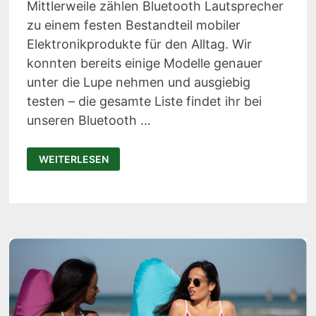
Mittlerweile zählen Bluetooth Lautsprecher
zu einem festen Bestandteil mobiler
Elektronikprodukte für den Alltag. Wir
konnten bereits einige Modelle genauer
unter die Lupe nehmen und ausgiebig
testen – die gesamte Liste findet ihr bei
unseren Bluetooth …
SOUNDCORE
WEITERLESEN
RAVE
MINI
TEST:
MOBILER
PARTYSPEAKER
MIT
VIEL
BASS