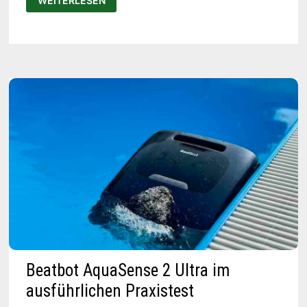
WEITERLESEN
SCUBA
X1
TEST
–
PREIS-
LEISTUNG
TOP?
ICH
SAG’S
EUCH!
Beatbot AquaSense 2 Ultra im
ausführlichen Praxistest