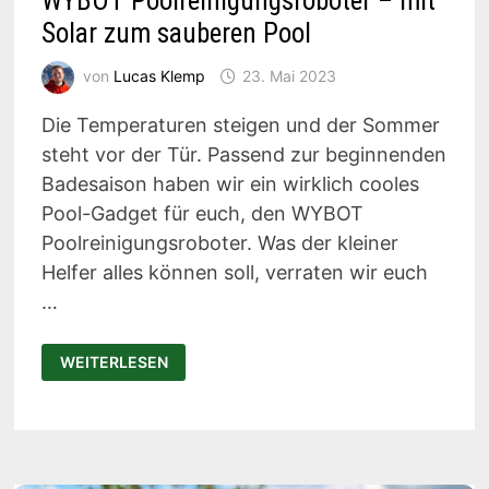
WYBOT Poolreinigungsroboter – mit
Solar zum sauberen Pool
von
Lucas Klemp
23. Mai 2023
Die Temperaturen steigen und der Sommer
steht vor der Tür. Passend zur beginnenden
Badesaison haben wir ein wirklich cooles
Pool-Gadget für euch, den WYBOT
Poolreinigungsroboter. Was der kleiner
Helfer alles können soll, verraten wir euch
…
WYBOT
WEITERLESEN
POOLREINIGUNGSROBOTER
–
MIT
SOLAR
ZUM
SAUBEREN
POOL