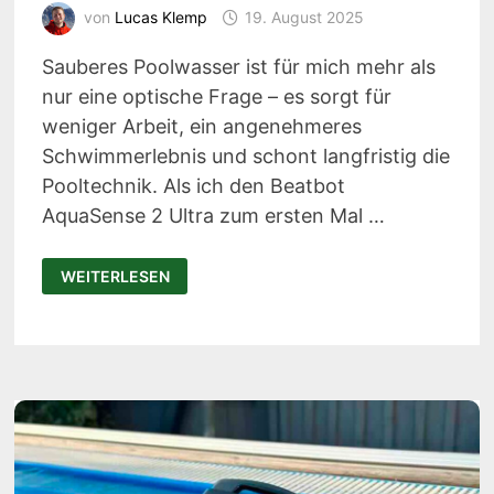
von
Lucas Klemp
19. August 2025
Sauberes Poolwasser ist für mich mehr als
nur eine optische Frage – es sorgt für
weniger Arbeit, ein angenehmeres
Schwimmerlebnis und schont langfristig die
Pooltechnik. Als ich den Beatbot
AquaSense 2 Ultra zum ersten Mal …
BEATBOT
WEITERLESEN
AQUASENSE
2
ULTRA
IM
AUSFÜHRLICHEN
PRAXISTEST