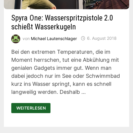
Spyra One: Wasserspritzpistole 2.0
schießt Wasserkugeln
von
Michael Lautenschlager
6. August 2018
Bei den extremen Temperaturen, die im
Moment herrschen, tut eine Abkühlung mit
genialen Gadgets immer gut. Wenn man
dabei jedoch nur im See oder Schwimmbad
kurz ins Wasser springt, kann es schnell
langweilig werden. Deshalb …
SPYRA
WEITERLESEN
ONE:
WASSERSPRITZPISTOLE
2.0
SCHIESST W
ASSERKUGELN