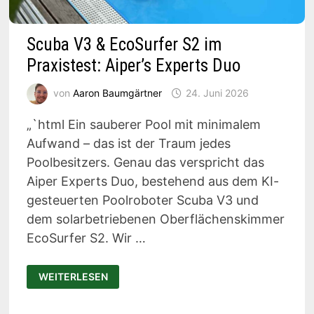
Scuba V3 & EcoSurfer S2 im
Praxistest: Aiper’s Experts Duo
von
Aaron Baumgärtner
24. Juni 2026
„`html Ein sauberer Pool mit minimalem
Aufwand – das ist der Traum jedes
Poolbesitzers. Genau das verspricht das
Aiper Experts Duo, bestehend aus dem KI-
gesteuerten Poolroboter Scuba V3 und
dem solarbetriebenen Oberflächenskimmer
EcoSurfer S2. Wir …
SCUBA
WEITERLESEN
V3
&
ECOSURFER
S2