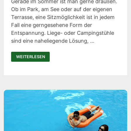
Gerade im Sommer ist man gerne draußen.
Ob im Park, am See oder auf der eigenen
Terrasse, eine Sitzmöglichkeit ist in jedem
Fall eine gerngesehene Form der
Entspannung. Liege- oder Campingstühle
sind eine naheliegende Lösung, …
TRONO
WEITERLESEN
IM
TEST:
DIESER
LUFTSESSEL
PASST
IN
DEINEN
RUCKSACK