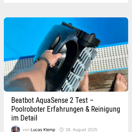
IM
PRAXISTEST:
AIPER’S
EXPERTS
DUO
Beatbot AquaSense 2 Test –
Poolroboter Erfahrungen & Reinigung
im Detail
von
Lucas Klemp
28. August 2025