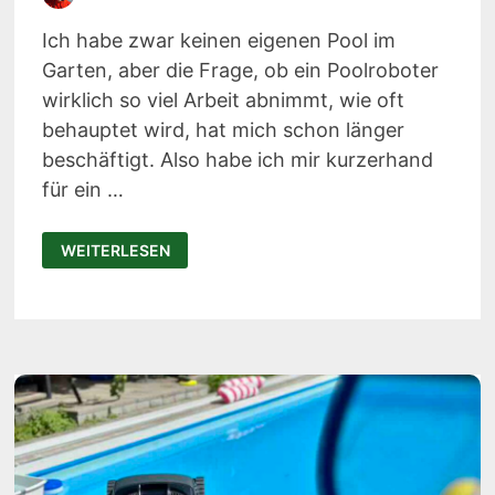
Ich habe zwar keinen eigenen Pool im
Garten, aber die Frage, ob ein Poolroboter
wirklich so viel Arbeit abnimmt, wie oft
behauptet wird, hat mich schon länger
beschäftigt. Also habe ich mir kurzerhand
für ein …
BEATBOT
WEITERLESEN
AQUASENSE
2
TEST
–
POOLROBOTER
ERFAHRUNGEN
&
REINIGUNG
IM
DETAIL