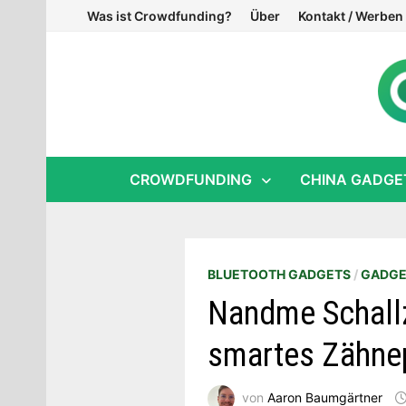
Zum
Was ist Crowdfunding?
Über
Kontakt / Werben
Inhalt
springen
CROWDFUNDING
CHINA GADGE
BLUETOOTH GADGETS
/
GADGE
Nandme Schallz
smartes Zähne
von
Aaron Baumgärtner