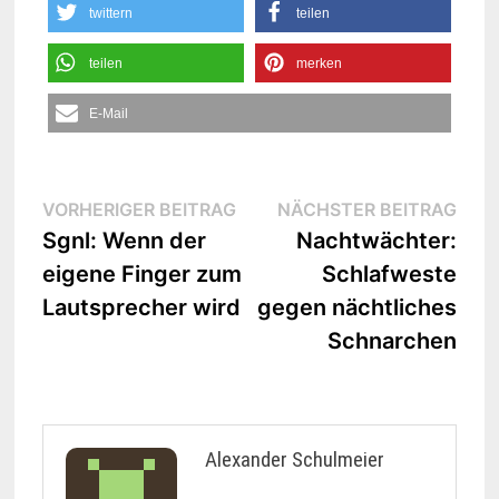
twittern
teilen
teilen
merken
E-Mail
Beitrags-
Vorheriger
Näc
VORHERIGER BEITRAG
NÄCHSTER BEITRAG
Beitrag:
Beit
Sgnl: Wenn der
Nachtwächter:
Navigation
eigene Finger zum
Schlafweste
Lautsprecher wird
gegen nächtliches
Schnarchen
Alexander Schulmeier