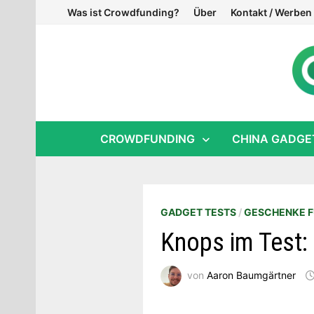
Zum
Was ist Crowdfunding?
Über
Kontakt / Werben
Inhalt
springen
CROWDFUNDING
CHINA GADGE
GADGET TESTS
/
GESCHENKE F
Knops im Test: 
von
Aaron Baumgärtner