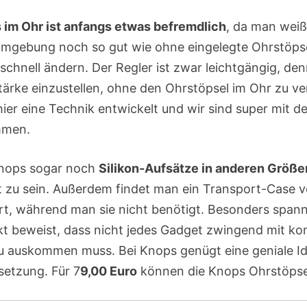
 im Ohr ist anfangs etwas befremdlich
, da man weiß
 Umgebung noch so gut wie ohne eingelegte Ohrstöp
chnell ändern. Der Regler ist zwar leichtgängig, de
tärke einzustellen, ohne den Ohrstöpsel im Ohr zu v
ier eine Technik entwickelt und wir sind super mit 
mmen.
Knops sogar noch
Silikon-Aufsätze in anderen Größe
 zu sein. Außerdem findet man ein Transport-Case vo
rt, während man sie nicht benötigt. Besonders spann
t beweist, dass nicht jedes Gadget zwingend mit kom
u auskommen muss. Bei Knops genügt eine geniale Id
etzung. Für 7
9,00 Euro
können die Knops Ohrstöpsel