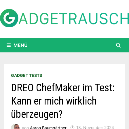
Zum
Inhalt
springen
MENÜ
GADGET TESTS
DREO ChefMaker im Test:
Kann er mich wirklich
überzeugen?
von
Aaron Baumgärtner
18. November 2024