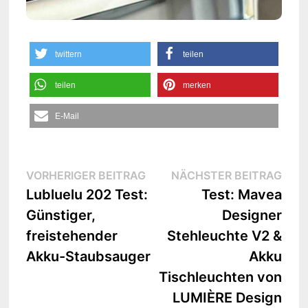
twittern
teilen
teilen
merken
E-Mail
Beitrags-
Vorheriger
Näc
VORHERIGER BEITRAG
NÄCHSTER BEITRAG
Beitrag:
Beit
Lubluelu 202 Test:
Test: Mavea
Navigation
Günstiger,
Designer
freistehender
Stehleuchte V2 &
Akku-Staubsauger
Akku
Tischleuchten von
LUMIÈRE Design