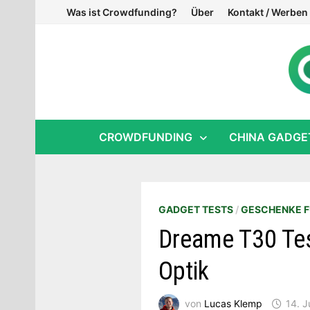
Zum
Was ist Crowdfunding?
Über
Kontakt / Werben
Inhalt
springen
CROWDFUNDING
CHINA GADGE
GADGET TESTS
/
GESCHENKE F
Dreame T30 Tes
Optik
von
Lucas Klemp
14. J