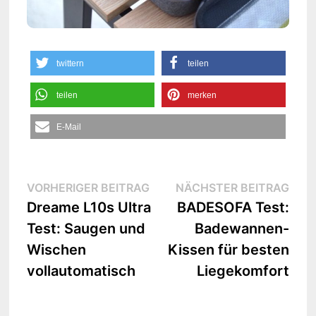
twittern
teilen
teilen
merken
E-Mail
Beitrags-
Vorheriger
Näc
VORHERIGER BEITRAG
NÄCHSTER BEITRAG
Beitrag:
Beit
Dreame L10s Ultra
BADESOFA Test:
Navigation
Test: Saugen und
Badewannen-
Wischen
Kissen für besten
vollautomatisch
Liegekomfort