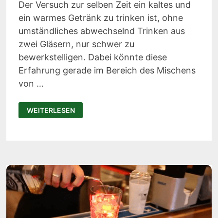
Der Versuch zur selben Zeit ein kaltes und
ein warmes Getränk zu trinken ist, ohne
umständliches abwechselnd Trinken aus
zwei Gläsern, nur schwer zu
bewerkstelligen. Dabei könnte diese
Erfahrung gerade im Bereich des Mischens
von …
THE
WEITERLESEN
SNAPSHOTR
–
DAS
SHOTGLAS
MIT
ZWEI
KAMMERN