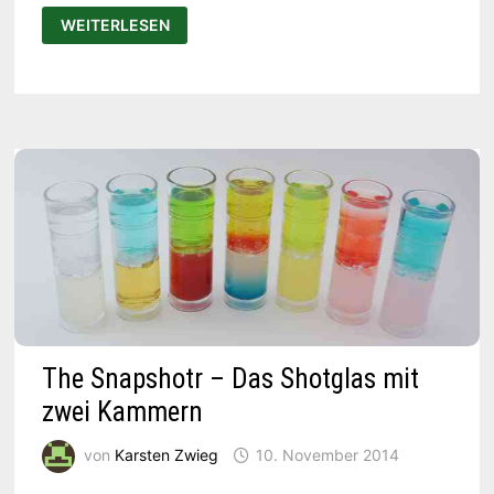
SOMABAR
WEITERLESEN
–
DER
AUTOMATISCHE
BARKEEPER
FÜR
DIE
KÜCHE
The Snapshotr – Das Shotglas mit
zwei Kammern
von
Karsten Zwieg
10. November 2014