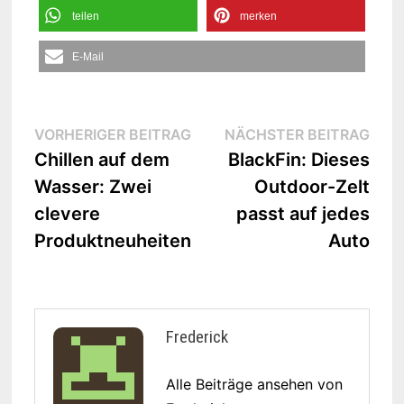
teilen
merken
E-Mail
Beitrags-
Vorheriger
Näc
VORHERIGER BEITRAG
NÄCHSTER BEITRAG
Beitrag:
Beit
Chillen auf dem
BlackFin: Dieses
Navigation
Wasser: Zwei
Outdoor-Zelt
clevere
passt auf jedes
Produktneuheiten
Auto
Frederick
Alle Beiträge ansehen von