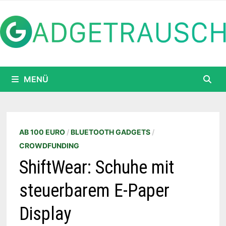
Zum
Inhalt
springen
MENÜ
AB 100 EURO
/
BLUETOOTH GADGETS
/
CROWDFUNDING
ShiftWear: Schuhe mit
steuerbarem E-Paper
Display