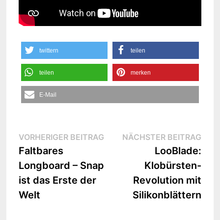
twittern
teilen
teilen
merken
E-Mail
Beitrags-
Vorheriger
Näc
VORHERIGER BEITRAG
NÄCHSTER BEITRAG
Beitrag:
Beit
Faltbares
LooBlade:
Navigation
Longboard – Snap
Klobürsten-
ist das Erste der
Revolution mit
Welt
Silikonblättern