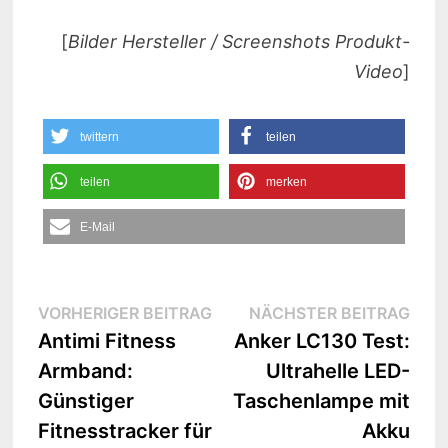
[
Bilder Hersteller / Screenshots Produkt-
Video
]
twittern
teilen
teilen
merken
E-Mail
Beitrags-
Vorheriger
Näc
VORHERIGER BEITRAG
NÄCHSTER BEITRAG
Beitrag:
Beit
Antimi Fitness
Anker LC130 Test:
Navigation
Armband:
Ultrahelle LED-
Günstiger
Taschenlampe mit
Fitnesstracker für
Akku