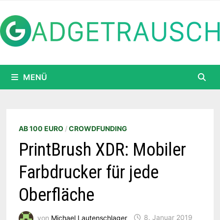
Zum
Inhalt
springen
MENÜ
AB 100 EURO
/
CROWDFUNDING
PrintBrush XDR: Mobiler
Farbdrucker für jede
Oberfläche
von
Michael Lautenschlager
8. Januar 2019