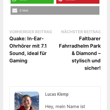
E-Mail
Beitrags-
Vorheriger
Näc
VORHERIGER BEITRAG
NÄCHSTER BEITRAG
Beitrag:
Beit
Quake: In-Ear-
Faltbarer
Navigation
Ohrhörer mit 7.1
Fahrradhelm Park
Sound, ideal für
& Diamond –
Gaming
stylisch und
sicher!
Lucas Klemp
Hey, mein Name ist