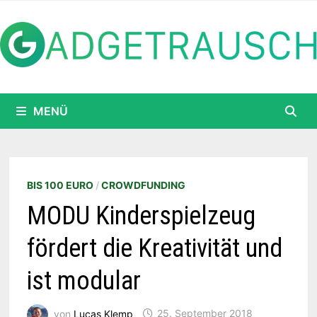
Zum
Inhalt
springen
MENÜ
BIS 100 EURO
/
CROWDFUNDING
MODU Kinderspielzeug
fördert die Kreativität und
ist modular
von
Lucas Klemp
25. September 2018