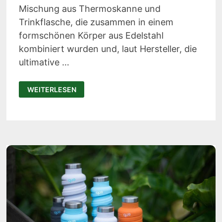
Mischung aus Thermoskanne und
Trinkflasche, die zusammen in einem
formschönen Körper aus Edelstahl
kombiniert wurden und, laut Hersteller, die
ultimative …
FLSK
WEITERLESEN
IM
TEST:
THERMOSFLASCHE
MIT
HOHER
ISOLIERLEISTUNG