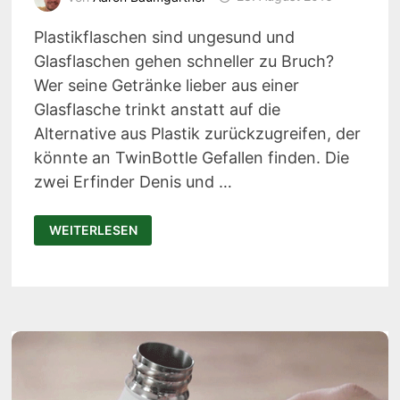
Plastikflaschen sind ungesund und
Glasflaschen gehen schneller zu Bruch?
Wer seine Getränke lieber aus einer
Glasflasche trinkt anstatt auf die
Alternative aus Plastik zurückzugreifen, der
könnte an TwinBottle Gefallen finden. Die
zwei Erfinder Denis und …
TWINBOTTLE:
WEITERLESEN
SO
MACHST
DU
DEINE
GLASFLASCHEN
BRUCHSICHER