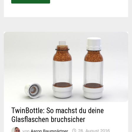
ZUSAMMENFALTBARE
FLASCHE
IM
SPIRALDESIGN
TwinBottle: So machst du deine
Glasflaschen bruchsicher
von
Aaron Baumgärtner
28. August 2016