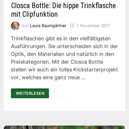
Closca Bottle: Die hippe Trinkflasche
mit Clipfunktion
von
Laura Baumgärtner
7. November 2017
Trinkflaschen gibt es in den vielfältigsten
Ausführungen. Sie unterscheiden sich in der
Optik, den Materialien und natürlich in den
Preiskategorien. Mit der Closca Bottle
stellen wir euch ein tolles Kickstarterprojekt
vor, welches eine ganz neue …
CLOSCA
WEITERLESEN
BOTTLE:
DIE
HIPPE
TRINKFLASCHE
MIT
CLIPFUNKTION