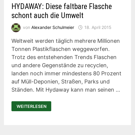
HYDAWAY: Diese faltbare Flasche
schont auch die Umwelt
von
Alexander Schulmeier
18. April 2015
Weltweit werden täglich mehrere Millionen
Tonnen Plastikflaschen weggeworfen.
Trotz des entstehenden Trends Flaschen
und andere Gegenstände zu recyclen,
landen noch immer mindestens 80 Prozent
auf Müll-Deponien, Straßen, Parks und
Ständen. Mit Hydaway kann man seinen …
HYDAWAY:
WEITERLESEN
DIESE
FALTBARE
FLASCHE
SCHONT
AUCH
DIE
UMWELT