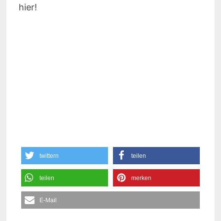
hier!
twittern
teilen
teilen
merken
E-Mail