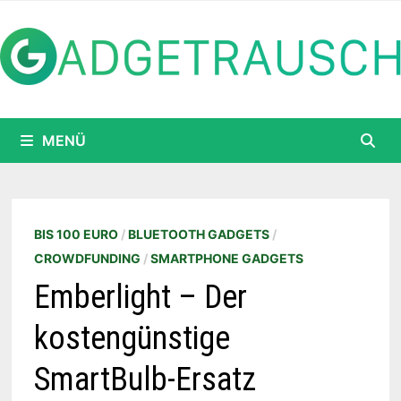
Zum
Inhalt
springen
MENÜ
BIS 100 EURO
/
BLUETOOTH GADGETS
/
CROWDFUNDING
/
SMARTPHONE GADGETS
Emberlight – Der
kostengünstige
SmartBulb-Ersatz