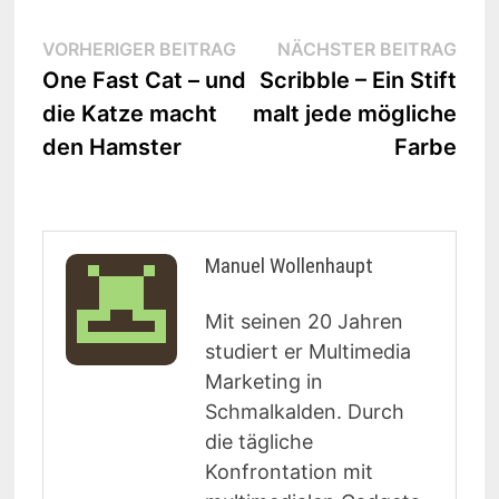
Beitrags-
Vorheriger
Näc
VORHERIGER BEITRAG
NÄCHSTER BEITRAG
Beitrag:
Beit
One Fast Cat – und
Scribble – Ein Stift
Navigation
die Katze macht
malt jede mögliche
den Hamster
Farbe
Manuel Wollenhaupt
Mit seinen 20 Jahren
studiert er Multimedia
Marketing in
Schmalkalden. Durch
die tägliche
Konfrontation mit